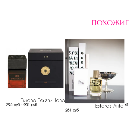
похожие
Tiziana Terenzi Idna
El
795 руб - 901 руб
41 ру
Estoras Antal
261 руб