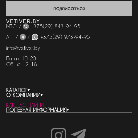
подписаться
VETIVER.BY
МТС: /
+375(29) 843-94-95
А1 /
/
+375(29) 973-94-95
info@vetiver.by
Пн-пт 10-20
Сб-вс 12-18
КАТАЛОГ
О КОМПАНИИ
весь каталог
КАК НАС НАЙТИ
бренды
контакты
ПОЛЕЗНАЯ ИНФОРМАЦИЯ
женская парфюмерия
о компании
нишевый парфюм
новости
отливанты
реквизиты компании
статьи
мужская парфюмерия
доставка и оплата
как совершить покупку
унисекс парфюмерия
отзывы
гарантия