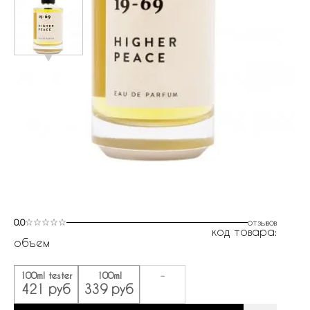
0.0
отзывов
код товара:
объем
100ml tester
100ml
-
421 руб
339 руб