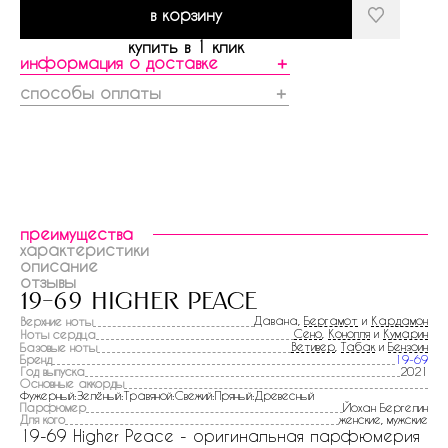
в корзину
купить в 1 клик
информация о доставке
＋
способы оплаты
＋
преимущества
характеристики
описание
отзывы
19-69 higher peace
Давана,
Бергамот
и
Кардамон
Верхние ноты
Сено
,
Конопля
и
Кумарин
Ноты сердца
Ветивер
,
Табак
и
Бензоин
Базовые ноты
Бренд
19-69
Год выпуска
2021
Основные аккорды
Фужерный:Зелёный:Травяной:Свежий:Пряный:Древесный
Парфюмер
Йохан Бергелин
Для кого
женские, мужские
19-69 Higher Peace - оригинальная парфюмерия