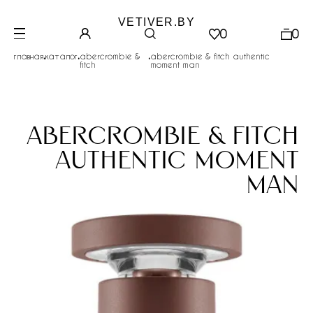
VETIVER.BY
0
0
.
.
.
главная
каталог
abercrombie &
abercrombie & fitch authentic
fitch
moment man
abercrombie & fitch
authentic moment
man