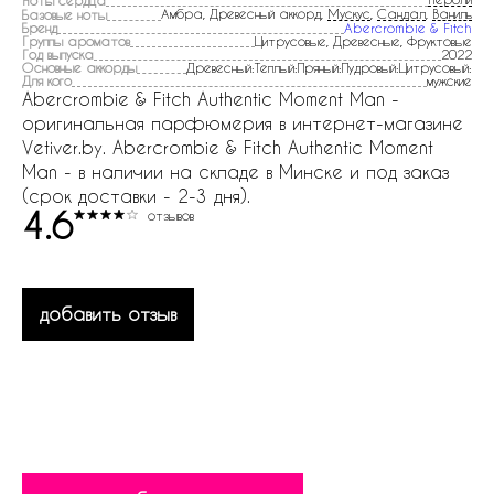
Ноты сердца
Амбра, Древесный аккорд,
Мускус
,
Сандал
,
Ваниль
Базовые ноты
Бренд
Abercrombie & Fitch
Группы ароматов
Цитрусовые, Древесные, Фруктовые
Год выпуска
2022
Основные аккорды
Древесный:Теплый:Пряный:Пудровый:Цитрусовый:
Для кого
мужские
Abercrombie & Fitch Authentic Moment Man -
оригинальная парфюмерия в интернет-магазине
Vetiver.by. Abercrombie & Fitch Authentic Moment
Man - в наличии на складе в Минске и под заказ
(срок доставки - 2-3 дня).
4.6
отзывов
добавить отзыв