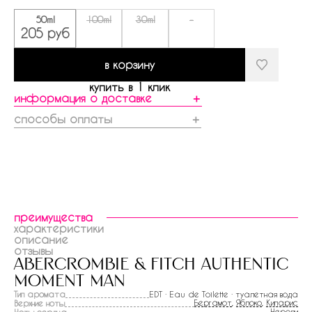
50ml
100ml
30ml
-
205 руб
в корзину
купить в 1 клик
информация о доставке
＋
способы оплаты
＋
преимущества
характеристики
описание
отзывы
abercrombie & fitch authentic
moment man
Тип аромата
EDT · Eau de Toilette · туалетная вода
Бергамот
,
Яблоко
,
Кипарис
Верхние ноты
Нероли