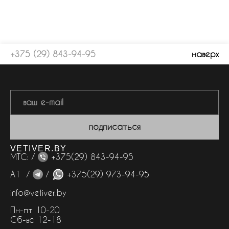
+375 (29) 843-94-95
наверх
подписаться
VETIVER.BY
МТС: /
+375(29) 843-94-95
А1 /
/
+375(29) 973-94-95
info@vetiver.by
Пн-пт 10-20
Сб-вс 12-18