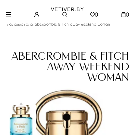
VETIVER.BY
0
0
.
.
главная
каталог
abercrombie & fitch away weekend woman
abercrombie & fitch
away weekend
woman