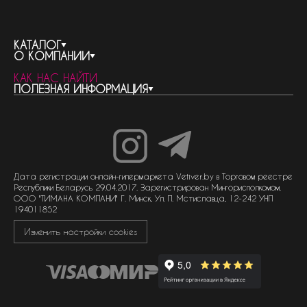
КАТАЛОГ
О КОМПАНИИ
весь каталог
КАК НАС НАЙТИ
бренды
контакты
ПОЛЕЗНАЯ ИНФОРМАЦИЯ
женская парфюмерия
о компании
нишевый парфюм
новости
отливанты
реквизиты компании
статьи
мужская парфюмерия
доставка и оплата
как совершить покупку
унисекс парфюмерия
отзывы
гарантия
договор оферты
политика обработки персональных данных
политика обработки файлов cookie
Дата регистрации онлайн-гипермаркета Vetiver.by в Торговом реестре
Республики Беларусь 29.04.2017. Зарегистрирован Мингорисполкомом.
ООО "ТИМАНА КОМПАНИ" Г. Минск, Ул. П. Мстиславца, 12-242 УНП
194011852
Изменить настройки cookies