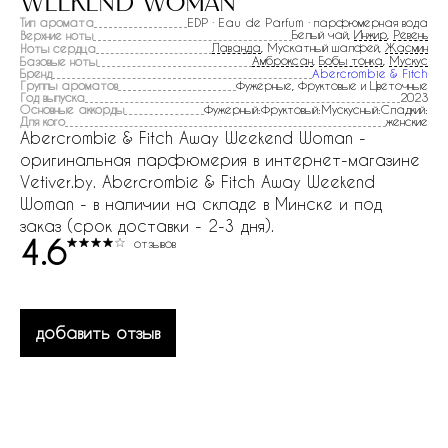
weekend woman
Тип аромата
EDP · Eau de Parfum · парфюмерная вода
Белый чай,
Инжир
,
Ревень
Верхние ноты
Лаванда
, Мускатный шалфей,
Жасмин
Ноты сердца
Амброксан
,
Бобы тонка
,
Мускус
Базовые ноты
Бренд
Abercrombie & Fitch
Группы ароматов
Фужерные, Фруктовые и Цветочные
Год выпуска
2023
Основные аккорды
Фужерный:Фруктовый:Мускусный:Сладкий:
Для кого
женские
Abercrombie & Fitch Away Weekend Woman -
оригинальная парфюмерия в интернет-магазине
Vetiver.by. Abercrombie & Fitch Away Weekend
Woman - в наличии на складе в Минске и под
заказ (срок доставки - 2-3 дня).
4.6
отзывов
добавить отзыв