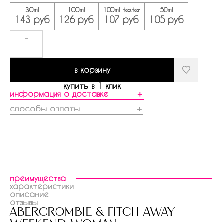
30ml
100ml
100ml tester
50ml
143 руб
126 руб
107 руб
105 руб
-
в корзину
купить в 1 клик
информация о доставке
＋
способы оплаты
＋
преимущества
характеристики
описание
отзывы
abercrombie & fitch away