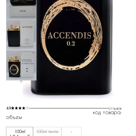
4.9
отзывов
код товара:
объем
100ml
100ml tester
-