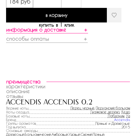
184 руб
в корзину
купить в 1 клик
информация о доставке
＋
способы оплаты
＋
преимущества
характеристики
описание
отзывы
accendis accendis 0.2
Перец черный
,
Перуанский бальзам
Верхние ноты
Гваяковое дерево
,
Кедр
Ноты сердца
Лабданум
,
Уд
Базовые ноты
Бренд
Accendis
Группы ароматов
Пряные и Древесные
Год выпуска
2015
Основные аккорды
Древесный:Бальзамический:Амбровый:Удовый:Свежий:Пряный: