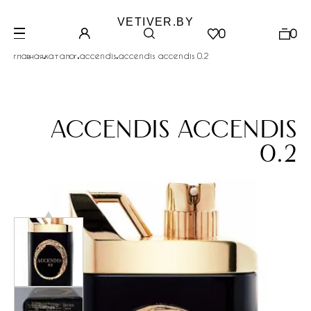
VETIVER.BY
0
0
.
.
.
главная
каталог
accendis
accendis accendis 0.2
accendis accendis
0.2