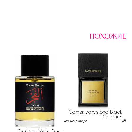
похожие
Carner Barcelona Black
Calamus
нет на складе
454 р
Frédéric Malle Dawn