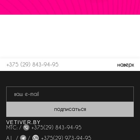
+375 (29) 843-94-95
наверх
подписаться
VETIVER.BY
МТС: /
+375(29) 843-94-95
А1 /
/
+375(29) 973-94-95