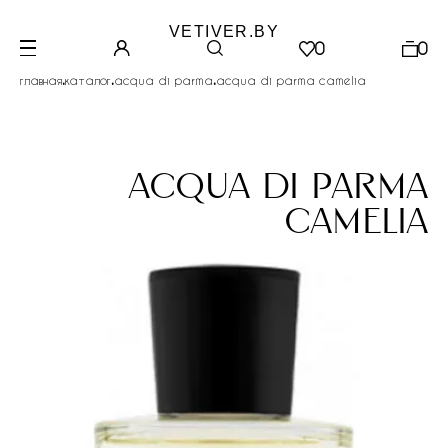
VETIVER.BY
0
0
.
.
.
главная
каталог
acqua di parma
acqua di parma camelia
acqua di parma
camelia