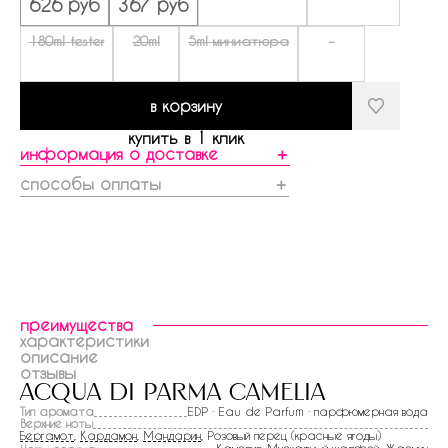
626 руб
367 руб
180ml tester
20ml
5ml миниатюра
-
в корзину
купить в 1 клик
информация о доставке
＋
способы оплаты
＋
преимущества
характеристики
описание
отзывы
acqua di parma camelia
Тип аромата
EDP · Eau de Parfum · парфюмерная вода
Верхние ноты
Бергамот
,
Кардамон
,
Мандарин
, Розовый перец (красные ягоды)