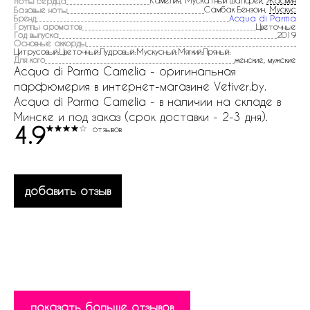
Камелия, Мускатный шалфей,
Жасмин
Ноты сердца
Самбак Бензоин,
Мускус
Базовые ноты
Бренд
Acqua di Parma
Группы ароматов
Цветочные
Год выпуска
2019
Основные аккорды
Цитрусовый:Цветочный:Пудровый:Мускусный:Мягкий:Пряный:
Для кого
женские, мужские
Acqua di Parma Camelia - оригинальная
парфюмерия в интернет-магазине Vetiver.by.
Acqua di Parma Camelia - в наличии на складе в
Минске и под заказ (срок доставки - 2-3 дня).
4.9
отзывов
добавить отзыв
показать больше отзывов