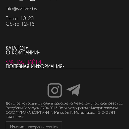
info@vetiver.by
Пн-пт 10-20
Сб-вс 12-18
КАТАЛОГ
О КОМПАНИИ
весь каталог
КАК НАС НАЙТИ
бренды
контакты
ПОЛЕЗНАЯ ИНФОРМАЦИЯ
женская парфюмерия
о компании
нишевый парфюм
новости
отливанты
реквизиты компании
статьи
мужская парфюмерия
доставка и оплата
как совершить покупку
унисекс парфюмерия
отзывы
гарантия
договор оферты
политика обработки персональных данных
политика обработки файлов cookie
Дата регистрации онлайн-гипермаркета Vetiver.by в Торговом реестре
Республики Беларусь 29.04.2017. Зарегистрирован Мингорисполкомом.
ООО "ТИМАНА КОМПАНИ" Г. Минск, Ул. П. Мстиславца, 12-242 УНП
194011852
Изменить настройки cookies