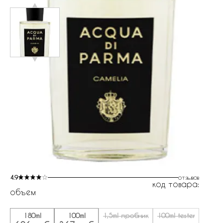
4.9
отзывов
код товара:
объем
180ml
100ml
1,5ml пробник
100ml tester