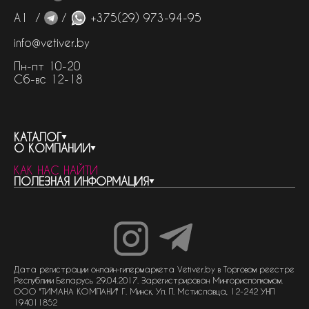
А1 /
/
+375(29) 973-94-95
info@vetiver.by
Пн-пт 10-20
Сб-вс 12-18
КАТАЛОГ
О КОМПАНИИ
весь каталог
КАК НАС НАЙТИ
бренды
контакты
ПОЛЕЗНАЯ ИНФОРМАЦИЯ
женская парфюмерия
о компании
нишевый парфюм
новости
отливанты
реквизиты компании
статьи
мужская парфюмерия
доставка и оплата
как совершить покупку
унисекс парфюмерия
отзывы
гарантия
договор оферты
политика обработки персональных данных
политика обработки файлов cookie
Дата регистрации онлайн-гипермаркета Vetiver.by в Торговом реестре
Республики Беларусь 29.04.2017. Зарегистрирован Мингорисполкомом.
ООО "ТИМАНА КОМПАНИ" Г. Минск, Ул. П. Мстиславца, 12-242 УНП
194011852