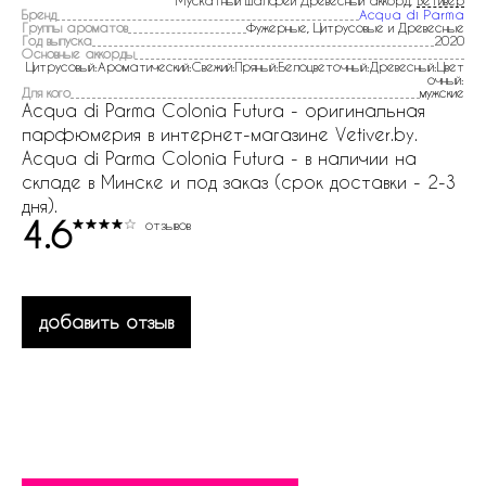
Мускатный шалфей Древесный аккорд,
Ветивер
Бренд
Acqua di Parma
Группы ароматов
Фужерные, Цитрусовые и Древесные
Год выпуска
2020
Основные аккорды
Цитрусовый:Ароматический:Свежий:Пряный:Белоцветочный:Древесный:Цвет
очный:
Для кого
мужские
Acqua di Parma Colonia Futura - оригинальная
парфюмерия в интернет-магазине Vetiver.by.
Acqua di Parma Colonia Futura - в наличии на
складе в Минске и под заказ (срок доставки - 2-3
дня).
4.6
отзывов
добавить отзыв