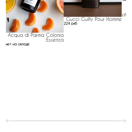
R
178 р
Gucci Guilty Pour Homme
224 руб
Acqua di Parma Colonia
Essenza
нет на складе