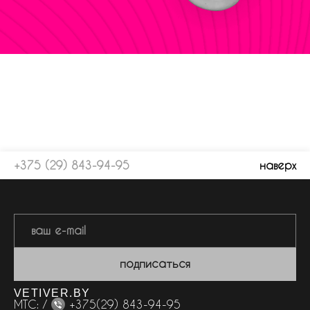
+375 (29) 843-94-95
наверх
подписаться
VETIVER.BY
МТС: /
+375(29) 843-94-95