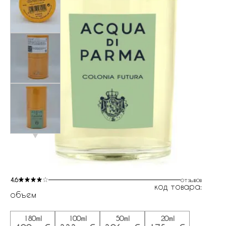
4.6
отзывов
код товара:
объем
180ml
100ml
50ml
20ml