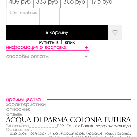
409 руб
333 руб
306 руб
175 руб
1,5ml пробник
-
в корзину
купить в 1 клик
информация о доставке
＋
способы оплаты
＋
преимущества
характеристики
описание
отзывы
acqua di parma colonia futura
Тип аромата
EDP · Eau de Parfum · парфюмерная вода
Основные ноты
Бергамот
,
Грейпфрут
,
Лимон
, Розовый перец (красные ягоды) Лаванда,