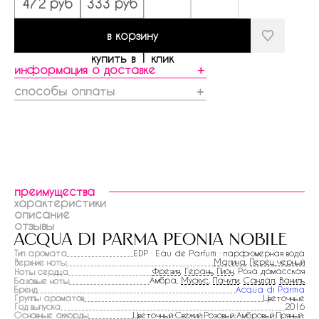
472 руб
333 руб
в корзину
купить в 1 клик
информация о доставке
＋
способы оплаты
＋
преимущества
характеристики
описание
отзывы
acqua di parma peonia nobile
Тип аромата
EDP · Eau de Parfum · парфюмерная вода
Малина
,
Перец черный
Верхние ноты
Фрезия
,
Герань
,
Пион
, Роза дамасская
Ноты сердца
Амбра,
Мускус
,
Пачули
,
Сандал
,
Ваниль
Базовые ноты
Бренд
Acqua di Parma
Группы ароматов
Цветочные
Год выпуска
2016
Основные аккорды
Цветочный:Свежий:Розовый:Амбровый:Пряный: