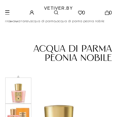
VETIVER.BY
0
0
.
.
.
главная
каталог
acqua di parma
acqua di parma peonia nobile
acqua di parma
peonia nobile