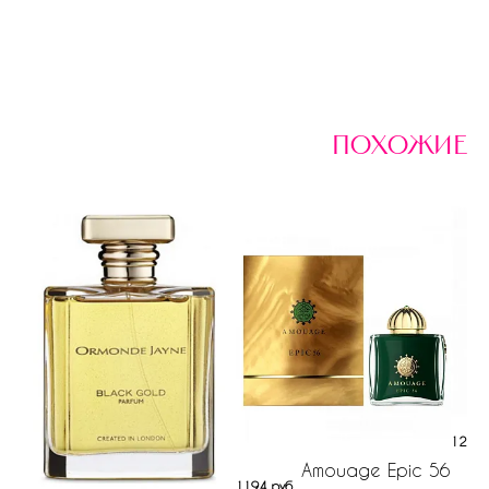
похожие
L
124 р
Amouage Epic 56
1194 руб