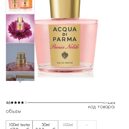
4.6
отзывов
код товара:
объем
100ml tester
50ml
100ml
-