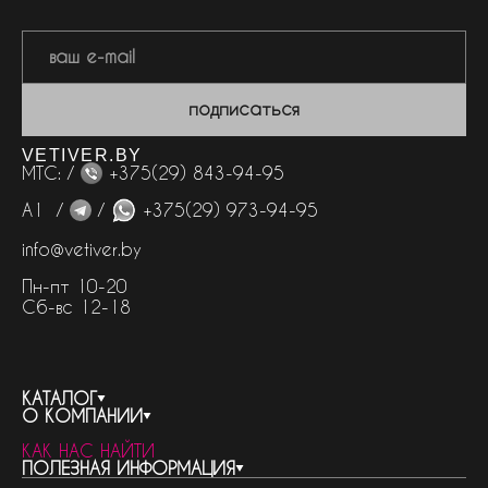
подписаться
VETIVER.BY
МТС: /
+375(29) 843-94-95
А1 /
/
+375(29) 973-94-95
info@vetiver.by
Пн-пт 10-20
Сб-вс 12-18
КАТАЛОГ
О КОМПАНИИ
весь каталог
КАК НАС НАЙТИ
бренды
контакты
ПОЛЕЗНАЯ ИНФОРМАЦИЯ
женская парфюмерия
о компании