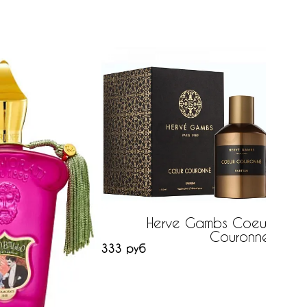
Herve Gambs Coeur
Couronne
333 руб
308 ру