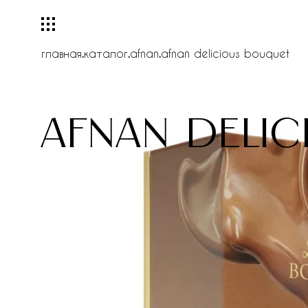
главная
.
каталог
.
afnan
.
afnan delicious bouquet
afnan deli