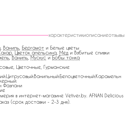
характеристики
описание
отзывы
н
,
Ваниль
,
Бергамот
и Белые цветы
Сахар
,
Цветок апельсина
,
Мед
и Взбитые сливки
мель
,
Ваниль
,
Мускус
и
Бобы тонка
совые, Цветочные, Гурманские
ий:Цитрусовый:Ванильный:Белоцветочный:Карамельн
жерный:
н Фазлани
ие
рия в интернет-магазине Vetiver.by. AFNAN Delicious
каз (срок доставки - 2-3 дня).