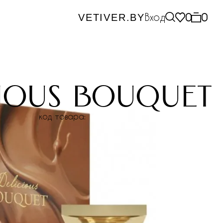
Вход
0
0
VETIVER.BY
cious bouquet
код товара: