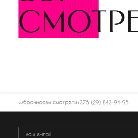
смотр
избранное
вы смотрели
+375 (29) 843-94-95