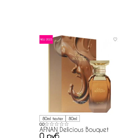
NEW 2025
80ml tester
80ml
0.0
AFNAN Delicious Bouquet
0 руб