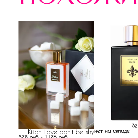
Re
нет на складе
Kilian Love don‘t be shy
578 руб - 1176 руб