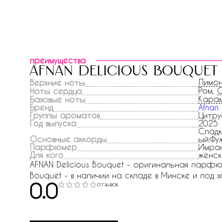
преимущества
afnan delicious bouquet
Лимо
Верхние ноты
Ром,
Ноты сердца
Кара
Базовые ноты
Бренд
Afnan
Группы ароматов
Цитру
Год выпуска
2025
Сладк
Основные аккорды
ый:Фу
Парфюмер
Имра
Для кого
женск
AFNAN Delicious Bouquet - оригинальная парфюме
Bouquet - в наличии на складе в Минске и под за
0.0
отзывов