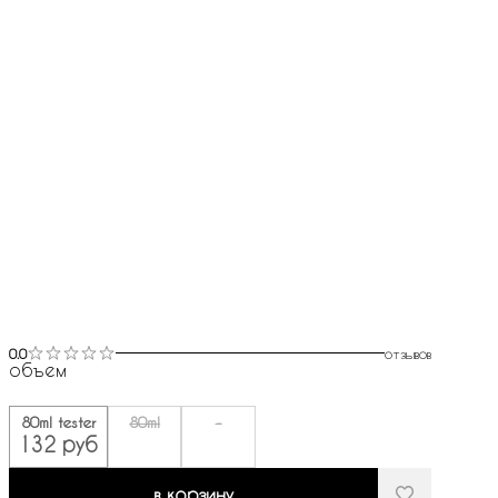
0.0
отзывов
объем
80ml tester
80ml
-
132 руб
в корзину