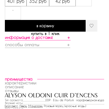
401 руб
352 руб
42 руб
-
в корзину
купить в 1 клик
информация о доставке
＋
способы оплаты
＋
преимущества
характеристики
описание
отзывы
alyson oldoini cuir d'encens
Тип аромата
EDP · Eau de Parfum · парфюмерная вода
Верхние ноты
Бергамот
,
Лимон
,
Мандарин
, Розовый перец (красные ягоды)