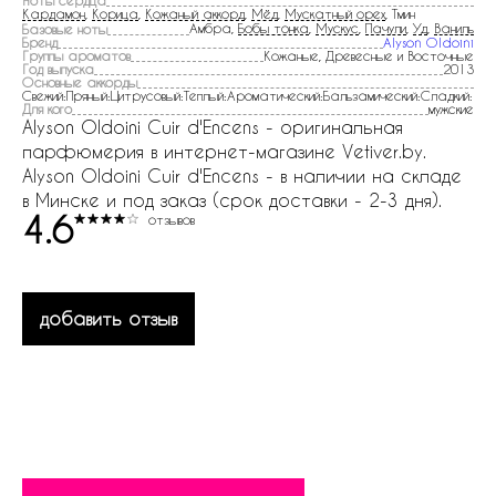
Ноты сердца
Кардамон
,
Корица
,
Кожаный аккорд
,
Мёд
,
Мускатный орех
, Тмин
Амбра,
Бобы тонка
,
Мускус
,
Пачули
,
Уд
,
Ваниль
Базовые ноты
Бренд
Alyson Oldoini
Группы ароматов
Кожаные, Древесные и Восточные
Год выпуска
2013
Основные аккорды
Свежий:Пряный:Цитрусовый:Теплый:Ароматический:Бальзамический:Сладкий:
Для кого
мужские
Alyson Oldoini Cuir d'Encens - оригинальная
парфюмерия в интернет-магазине Vetiver.by.
Alyson Oldoini Cuir d'Encens - в наличии на складе
в Минске и под заказ (срок доставки - 2-3 дня).
4.6
отзывов
добавить отзыв