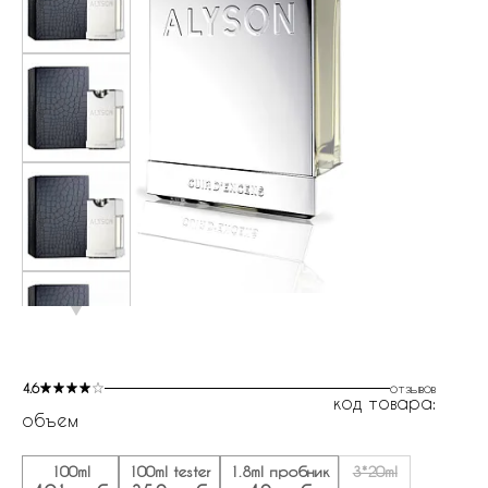
4.6
отзывов
код товара:
объем
100ml
100ml tester
1.8ml пробник
3*20ml