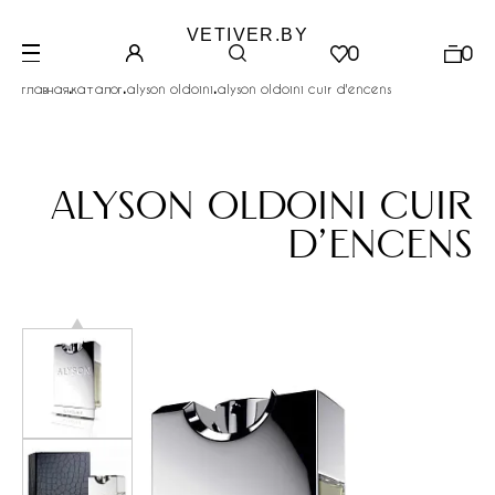
VETIVER.BY
0
0
.
.
.
главная
каталог
alyson oldoini
alyson oldoini cuir d'encens
alyson oldoini cuir
d'encens