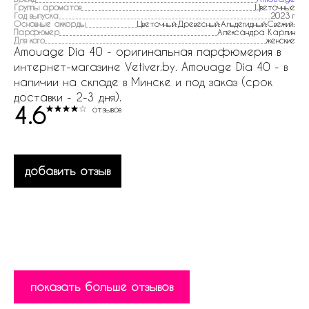
Группы ароматов
Цветочные
Год выпуска
2023 г
Основные аккорды
Цветочный:Древесный:Альдегидный:Свежий:
Парфюмер
Александра Карлин
Для кого
женские
Amouage Dia 40 - оригинальная парфюмерия в
интернет-магазине Vetiver.by. Amouage Dia 40 - в
наличии на складе в Минске и под заказ (срок
доставки - 2-3 дня).
4.6
отзывов
добавить отзыв
показать больше отзывов