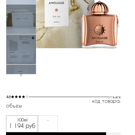
4.6
отзывов
код товара:
объем
100ml
-
1 194 руб