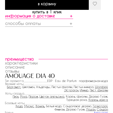
в корзину
купить в 1 клик
информация о доставке
＋
способы оплаты
＋
преимущества
характеристики
описание
отзывы
amouage dia 40
Тип аромата
EDP · Eau de Parfum · парфюмерная вода
Верхние ноты
Бергамот
, Цикламен, Альдегиды, Листья фиалки, Листья инжира,
Шалфей
,
Эстрагон
,
Инжир
,
Лист фиалки
Ноты сердца
Пион
,
Роза
,
Персик
,
Цветок апельсина
, Корень фиалки, Дерево Гуаяк,
Турецкая роза,
Корень ириса
Базовые ноты
Кедр
,
Мускус
,
Ваниль
, Белый кедр, Сандаловое дерево,
Гелиотроп
,
Фимиам, Дерево Гуаяк,
Ладан
,
Сандал
Бренд
Amouage