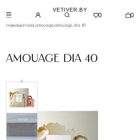
VETIVER.BY
0
0
.
.
.
главная
каталог
amouage
amouage dia 40
amouage dia 40