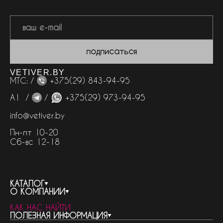
подписаться
VETIVER.BY
МТС: /
+375(29) 843-94-95
А1 /
/
+375(29) 973-94-95
info@vetiver.by
Пн-пт 10-20
Сб-вс 12-18
КАТАЛОГ
О КОМПАНИИ
весь каталог
КАК НАС НАЙТИ
бренды
контакты
ПОЛЕЗНАЯ ИНФОРМАЦИЯ
женская парфюмерия
о компании