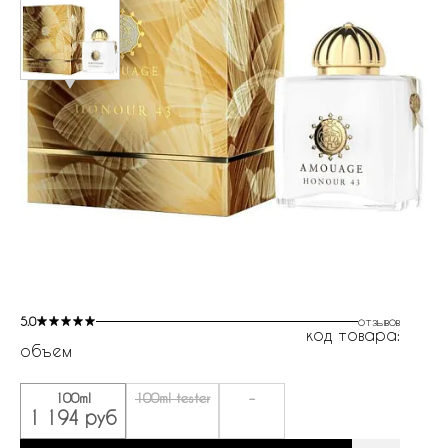
5.0
отзывов
код товара:
объем
100ml
100ml tester
-
1 194 руб