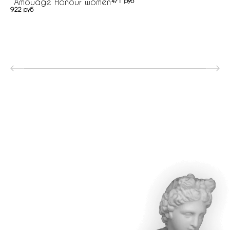
Amouage Honour women
471 руб
922 руб