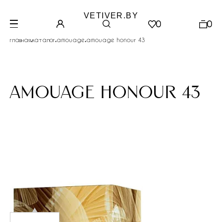
VETIVER.BY
0
0
.
.
.
главная
каталог
amouage
amouage honour 43
amouage honour 43