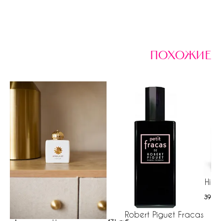
похожие
Hist
39 ру
Robert Piguet Fracas