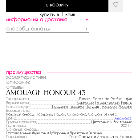
в корзину
купить в 1 клик
информация о доставке
＋
способы оплаты
＋
преимущества
характеристики
описание
отзывы
amouage honour 43
Тип аромата
Extrait · Extrait de Parfum · духи
Кориандр
,
Перец черный
,
Ревень
Верхние ноты
Гардения
,
Гвоздика
,
Ландыш
,
Тубероза
,
Жасмин
Ноты сердца
Базовые ноты
Кожаный аккорд
,
Лабданум
,
Ладан
, Опопанакс,
Сандал
,
Ветивер
Бренд
Amouage
Группы ароматов
Цветочные и Восточные
Год выпуска
2021 г
Основные аккорды
Белоцветочный:Фужерный:Туберозный:Древесный:Зеленый:
Парфюмер
Рено Сальмон и Александра Карлин