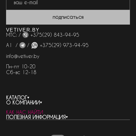
подписаться
VETIVER.BY
МТС: /
+375(29) 843-94-95
А1 /
/
+375(29) 973-94-95
info@vetiver.by
Пн-пт 10-20
Сб-вс 12-18
КАТАЛОГ
О КОМПАНИИ
весь каталог
КАК НАС НАЙТИ
бренды
контакты
ПОЛЕЗНАЯ ИНФОРМАЦИЯ
женская парфюмерия
о компании
нишевый парфюм
новости
отливанты
реквизиты компании
статьи
мужская парфюмерия
доставка и оплата
как совершить покупку