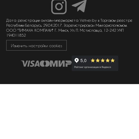
унисекс парфюмерия
отзывы
гарантия
договор оферты
политика обработки персональных данных
политика обработки файлов cookie
Дата регистрации онлайн-гипермаркета Vetiver.by в Торговом реестре
Республики Беларусь 29.04.2017. Зарегистрирован Мингорисполкомом.
ООО "ТИМАНА КОМПАНИ" Г. Минск, Ул. П. Мстиславца, 12-242 УНП
194011852
Изменить настройки cookies