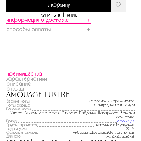
в корзину
купить в 1 клик
информация о доставке
＋
способы оплаты
＋
преимущества
характеристики
описание
отзывы
amouage lustre
Кардамон
и
Корень ириса
Верхние ноты
Сандал
,
Кедр
и
Пачули
Ноты сердца
Базовые ноты
Мирра
,
Бензоин
, Ambrarome,
Стиракс
,
Лабданум
,
Нагармота
,
Ваниль
и
Бобы тонка
Бренд
Amouage
Группы ароматов
Цветочные и Мускусные
Год выпуска
2024
Основные аккорды
Амбровый:Древесный:Теплый:Пряный:
Для кого
женские, мужские