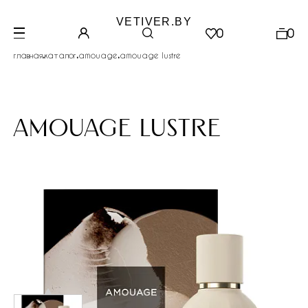
VETIVER.BY
0
0
.
.
.
главная
каталог
amouage
amouage lustre
amouage lustre