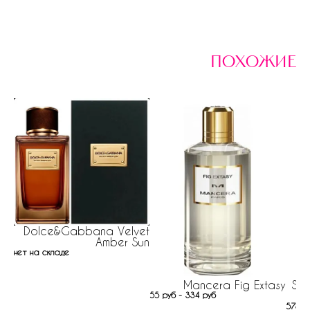
похожие
Dolce&Gabbana Velvet
Amber Sun
нет на складе
Mancera Fig Extasy
Ste
55 руб - 334 руб
578 р