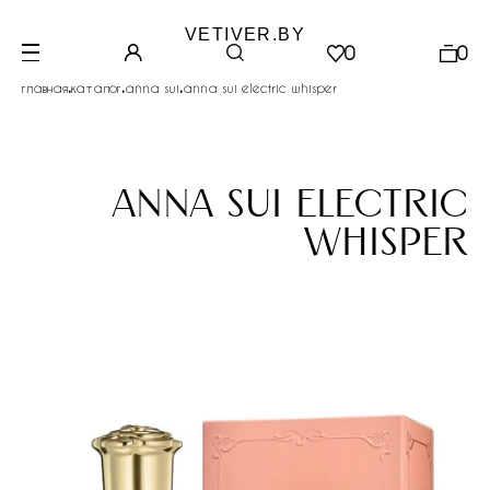
VETIVER.BY
0
0
.
.
.
главная
каталог
anna sui
anna sui electric whisper
anna sui electric
whisper