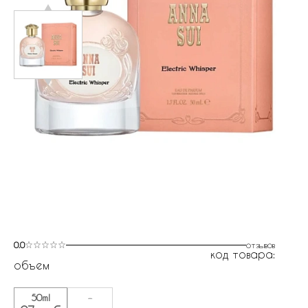
0.0
отзывов
код товара:
объем
50ml
-