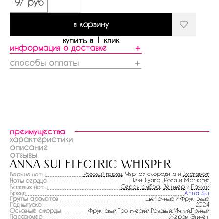
97 руб
в корзину
купить в 1 клик
информация о доставке
＋
способы оплаты
＋
преимущества
характеристики
описание
отзывы
anna sui electric whisper
Розовый перец
, Черная смородина и
Бергамот
Верхние ноты
Личи
,
Гуава
,
Роза
и
Магнолия
Ноты сердца
Серая амбра
,
Ветивер
и
Пачули
Базовые ноты
Бренд
Anna Sui
Группы ароматов
Цветочные и Фруктовые
Год выпуска
2024
Основные аккорды
Фруктовый:Тропический:Розовый:Мягкий:Пряный
Парфюмер
Жером Эпинет