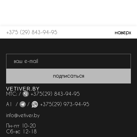
+375 (29) 843-94-95
наверх
подписаться
VETIVER.BY
МТС: /
+375(29) 843-94-95
А1 /
/
+375(29) 973-94-95
info@vetiver.by
Пн-пт 10-20
Сб-вс 12-18