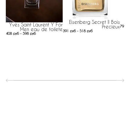
Eisenberg Secret II Bois
O
Yves Saint Laurent Y For
Precieux
797 р
Men eau de toilete
391 руб - 518 руб
408 руб - 598 руб