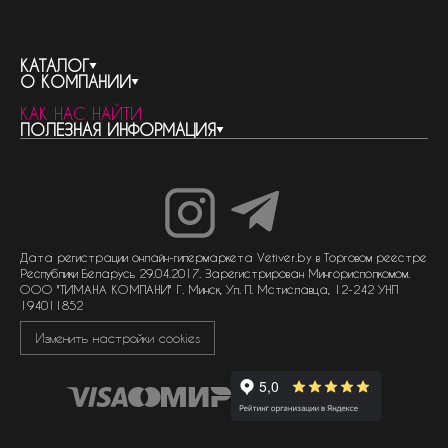
КАТАЛОГ
О КОМПАНИИ
весь каталог
КАК НАС НАЙТИ
бренды
контакты
ПОЛЕЗНАЯ ИНФОРМАЦИЯ
женская парфюмерия
о компании
нишевый парфюм
новости
отливанты
реквизиты компании
статьи
мужская парфюмерия
доставка и оплата
как совершить покупку
унисекс парфюмерия
отзывы
гарантия
договор оферты
политика обработки персональных данных
политика обработки файлов cookie
Дата регистрации онлайн-гипермаркета Vetiver.by в Торговом реестре
Республики Беларусь 29.04.2017. Зарегистрирован Мингорисполкомом.
ООО "ТИМАНА КОМПАНИ" Г. Минск, Ул. П. Мстиславца, 12-242 УНП
194011852
Изменить настройки cookies