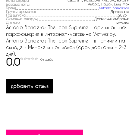
Эвкалипт
,
Розмарин
,
Кипарис
,
конопля
Ноты сердца
Амбра,
Ладан
, Дым,
Мох
Базовые ноты
Бренд
Antonio Banderas
Группы ароматов
Древесные
Год выпуска
2025 г
Основные аккорды
Древесный:Амбровый
Для кого
мужские
Antonio Banderas The Icon Supreme - оригинальная
парфюмерия в интернет-магазине Vetiver.by.
Antonio Banderas The Icon Supreme - в наличии на
складе в Минске и под заказ (срок доставки - 2-3
дня).
0.0
отзывов
добавить отзыв