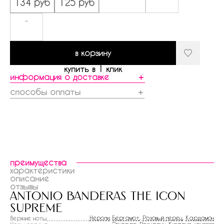
134 руб
125 руб
-
в корзину
купить в 1 клик
информация о доставке
＋
способы оплаты
＋
преимущества
характеристики
описание
отзывы
antonio banderas the icon
supreme
Нероли
,
Бергамот
,
Розовый перец
,
Кардамон
Верхние ноты