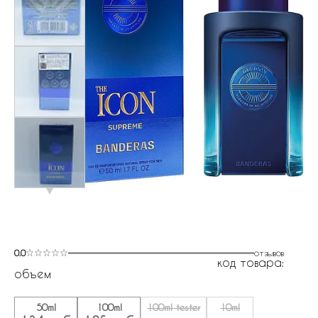
0.0
отзывов
код товара:
объем
50ml
100ml
100ml tester
10ml