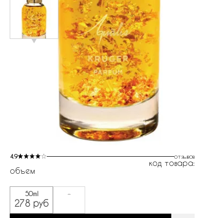
4.9
отзывов
код товара:
объем
50ml
-
278 руб