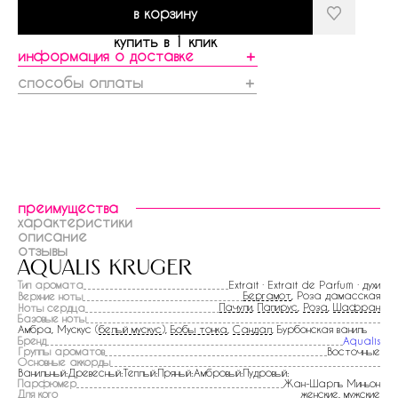
в корзину
купить в 1 клик
информация о доставке
＋
способы оплаты
＋
преимущества
характеристики
описание
отзывы
aqualis kruger
Тип аромата
Extrait · Extrait de Parfum · духи
Бергамот
, Роза дамасская
Верхние ноты
Пачули
,
Папирус
,
Роза
,
Шафран
Ноты сердца
Базовые ноты
Амбра, Мускус (
белый мускус
),
Бобы тонка
,
Сандал
, Бурбонская ваниль
Бренд
Aqualis
Группы ароматов
Восточные
Основные аккорды
Ванильный:Древесный:Теплый:Пряный:Амбровый:Пудровый:
Парфюмер
Жан-Шарль Миньон
Для кого
женские, мужские