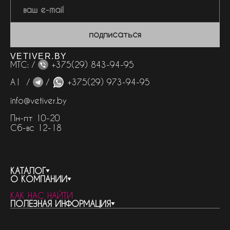
подписаться
VETIVER.BY
МТС: /
+375(29) 843-94-95
А1 /
/
+375(29) 973-94-95
info@vetiver.by
Пн-пт 10-20
Сб-вс 12-18
КАТАЛОГ
О КОМПАНИИ
весь каталог
КАК НАС НАЙТИ
бренды
контакты
ПОЛЕЗНАЯ ИНФОРМАЦИЯ
женская парфюмерия
о компании
нишевый парфюм
новости
отливанты
реквизиты компании
статьи