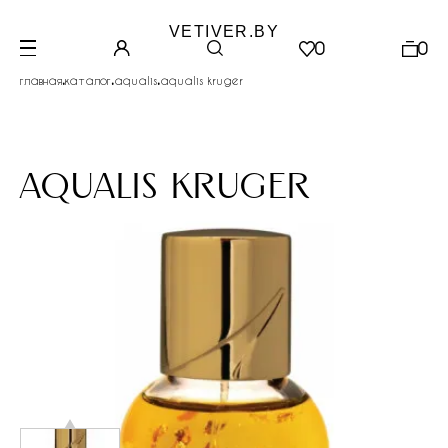
VETIVER.BY
0
0
.
.
.
главная
каталог
aqualis
aqualis kruger
aqualis kruger