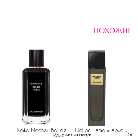
похожие
Keiko Mecheri Bal de
Welton L'Amour Absolu
Roses
нет на складе
240 р