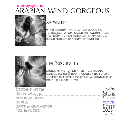
преимущества
arabian wind gorgeous
Характер
мягкий, сладкий и женственный аромат с
теплым восточным профилем. подойдет тем,
кто любит уютные композиции с нежностью,
легкой пряностью и приятной подачей.
Шлейфовость
шлейф мягкий, теплый и приятный, хорошо
ощущается на близкой и средней дистанции.
аромат оставляет женственный сладковатый
след и ощущение уюта.
Грей
Верхние ноты
Ветив
Ноты сердца
Древе
Базовые ноты
Бренд
Arabi
Группы ароматов
Древе
Год выпуска
2023
Цитру