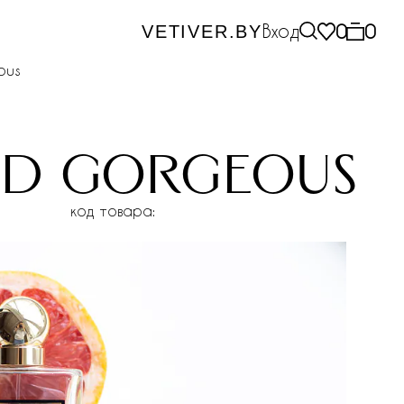
Вход
0
0
VETIVER.BY
ous
nd gorgeous
код товара: