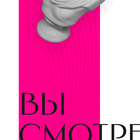
вы
смотр