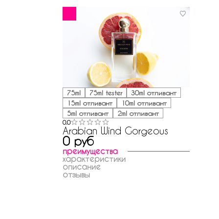
75ml
75ml tester
30ml отливант
15ml отливант
10ml отливант
5ml отливант
2ml отливант
0.0
Arabian Wind Gorgeous
0 руб
преимущества
характеристики
описание
отзывы