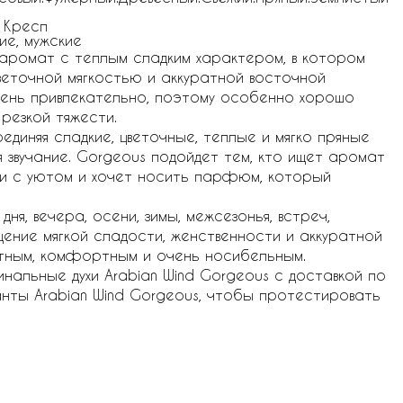
 Кресп
ие, мужские
й аромат с теплым сладким характером, в котором
веточной мягкостью и аккуратной восточной
очень привлекательно, поэтому особенно хорошо
резкой тяжести.
диняя сладкие, цветочные, теплые и мягко пряные
 звучание. Gorgeous подойдет тем, кто ищет аромат
ии с уютом и хочет носить парфюм, который
я, вечера, осени, зимы, межсезонья, встреч,
щение мягкой сладости, женственности и аккуратной
етным, комфортным и очень носибельным.
инальные духи Arabian Wind Gorgeous с доставкой по
анты Arabian Wind Gorgeous, чтобы протестировать