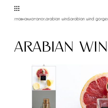
главная
.
каталог
.
arabian wind
.
arabian wind gorge
arabian wi