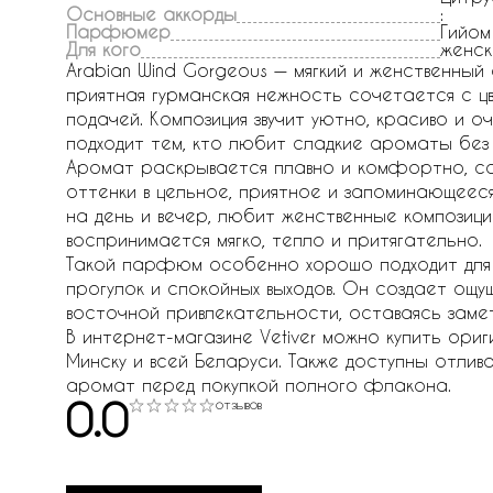
Основные аккорды
:
Парфюмер
Гийом
Для кого
женск
Arabian Wind Gorgeous — мягкий и женственны
приятная гурманская нежность сочетается с ц
подачей. Композиция звучит уютно, красиво и 
подходит тем, кто любит сладкие ароматы без 
Аромат раскрывается плавно и комфортно, сое
оттенки в цельное, приятное и запоминающееся
на день и вечер, любит женственные композиц
воспринимается мягко, тепло и притягательно.
Такой парфюм особенно хорошо подходит для дн
прогулок и спокойных выходов. Он создает ощу
восточной привлекательности, оставаясь зам
В интернет-магазине Vetiver можно купить ориг
Минску и всей Беларуси. Также доступны отлив
аромат перед покупкой полного флакона.
0.0
отзывов