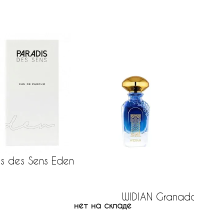
is des Sens Eden
B
нет на
WIDIAN Granada
нет на складе