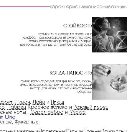
характеристики
описание
отзывы
Стойкость
стойкость у аромата хорошая и
комфортная. композиция держится на коже
ровно, постепенно раскрывая сладкие,
цветочные и теплые оттенки без перегруза.
Когда наносить
лучше всего подходит для дня, вечера, осени,
зимы, межсезонья, встреч и прогулок. хороший
выбор для мягких, теплых и женственных
образов.
пфрут
,
Лимон
,
Лайм
и
Плющ
ер
,
Чабрец
, Красное яблоко и
Розовый перец
сные ноты ,
Серая амбра
и
Мускус
an Wind
сные, Фужерные
совый:Фужерный:Древесный:Свежий:Пряный:Землистый