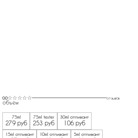
0.0
отзывов
объем
75ml
75ml tester
30ml отливант
279 руб
253 руб
106 руб
15ml отливант
10ml отливант
5ml отливант