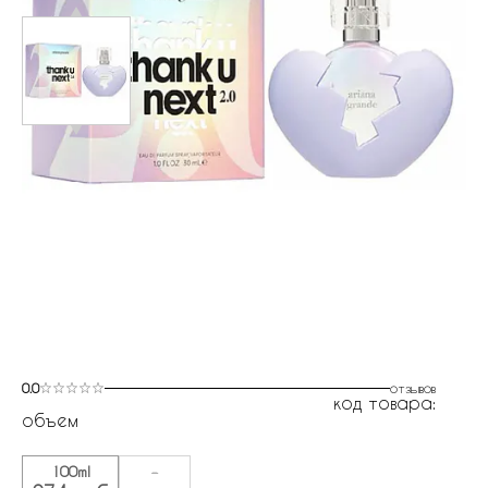
0.0
отзывов
код товара:
объем
100ml
-