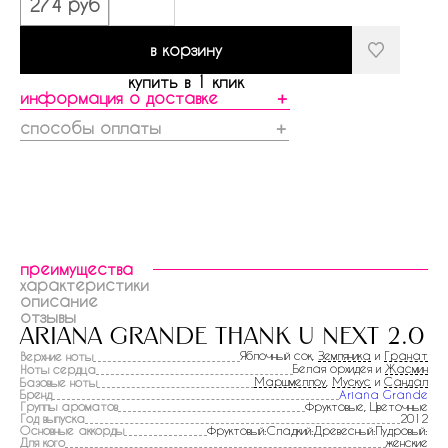
274 руб
в корзину
купить в 1 клик
информация о доставке
＋
способы оплаты
＋
преимущества
характеристики
описание
отзывы
ariana grande thank u next 2.0
Яблочный сок,
Земляника
и
Гранат
Верхние ноты
Белая орхидея и
Жасмин
Ноты сердца
Маршмеллоу
,
Мускус
и
Сандал
Базовые ноты
Бренд
Ariana Grande
Группы ароматов
Фруктовые, Цветочные
Год выпуска
2012
Основные аккорды
Фруктовый:Сладкий:Древесный:Пудровый:
Для кого
женские