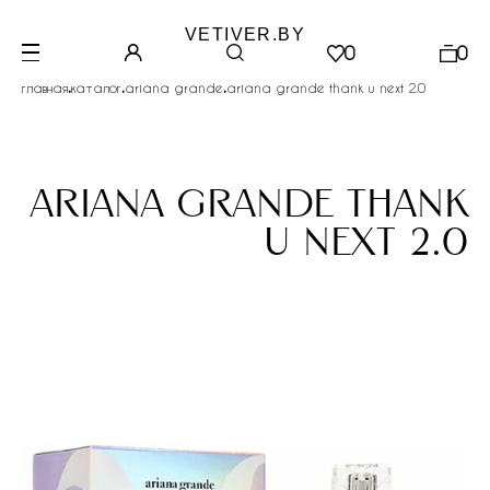
VETIVER.BY
0
0
.
.
.
главная
каталог
ariana grande
ariana grande thank u next 2.0
ariana grande thank
u next 2.0