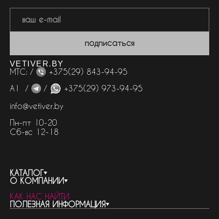
подписаться
VETIVER.BY
МТС: /
+375(29) 843-94-95
А1 /
/
+375(29) 973-94-95
info@vetiver.by
Пн-пт 10-20
Сб-вс 12-18
КАТАЛОГ
О КОМПАНИИ
весь каталог
КАК НАС НАЙТИ
бренды
контакты
ПОЛЕЗНАЯ ИНФОРМАЦИЯ
женская парфюмерия
о компании
нишевый парфюм
новости