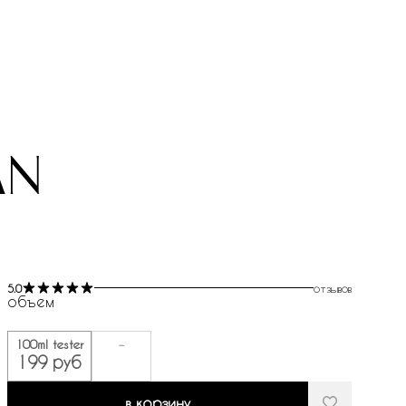
an
5.0
отзывов
объем
100ml tester
-
199 руб
в корзину