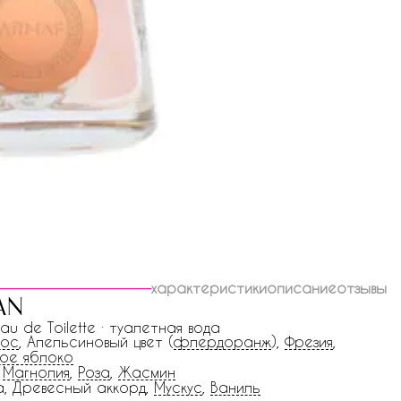
характеристики
описание
отзывы
an
Eau de Toilette · туалетная вода
кос
, Апельсиновый цвет (
флердоранж
),
Фрезия
,
ое яблоко
,
Магнолия
,
Роза
,
Жасмин
, Древесный аккорд,
Мускус
,
Ваниль