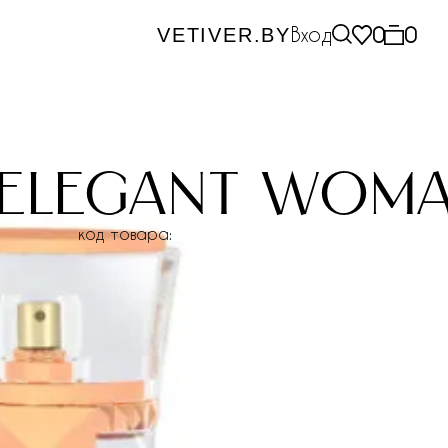
Вход
0
0
VETIVER.BY
 elegant wom
код товара: