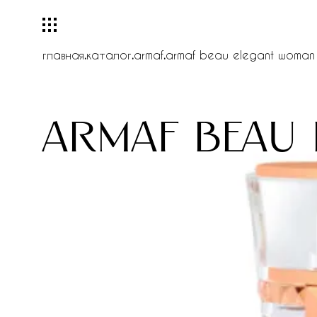
главная
.
каталог
.
armaf
.
armaf beau elegant woman
armaf beau