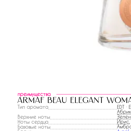
преимущества
armaf beau elegant wom
Тип аромата
EDT · 
Абри
Зелен
Верхние ноты
Ирис
Ноты сердца
Амбра
Базовые ноты