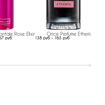
434 ру
ntale Rose Elixir
Once Perfume Etheria
67 руб
138 руб - 163 руб