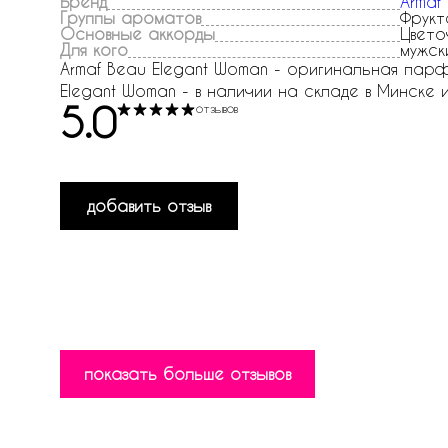
Бренд
Armaf
Группы ароматов
Фрукт
Основные аккорды
Цвето
Для кого
мужск
Armaf Beau Elegant Woman - оригинальная парфю
Elegant Woman - в наличии на складе в Минске и 
5.0
отзывов
добавить отзыв
показать больше отзывов