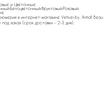
овые и Цветочные
чный:Белоцветочный:Фруктовый:Розовый:
ие
мерия в интернет-магазине Vetiver.by. Armaf Beau
под заказ (срок доставки - 2-3 дня).