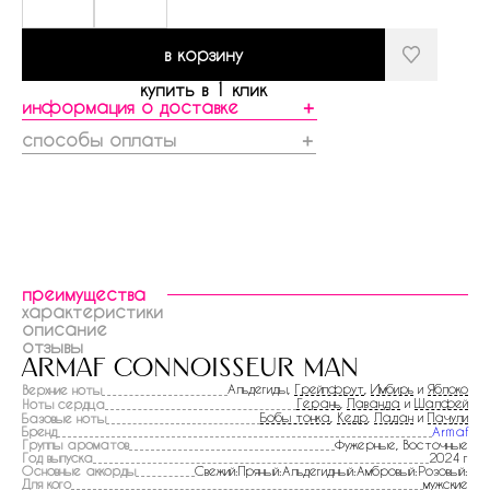
в корзину
купить в 1 клик
информация о доставке
＋
способы оплаты
＋
преимущества
характеристики
описание
отзывы
armaf connoisseur man
Альдегиды,
Грейпфрут
,
Имбирь
и
Яблоко
Верхние ноты
Герань
,
Лаванда
и
Шалфей
Ноты сердца
Бобы тонка
,
Кедр
,
Ладан
и
Пачули
Базовые ноты
Бренд
Armaf
Группы ароматов
Фужерные, Восточные
Год выпуска
2024 г
Основные аккорды
Свежий:Пряный:Альдегидный:Амбровый:Розовый:
Для кого
мужские