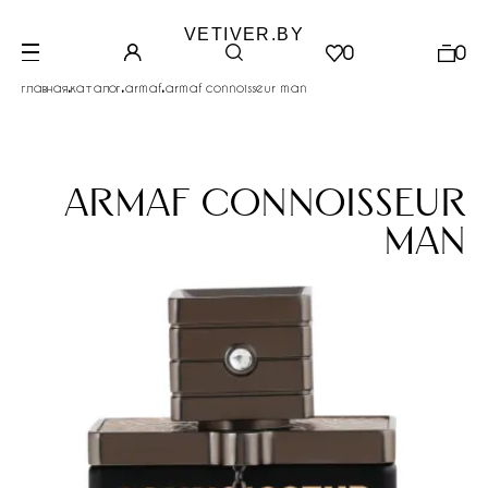
VETIVER.BY
0
0
.
.
.
главная
каталог
armaf
armaf connoisseur man
armaf connoisseur
man