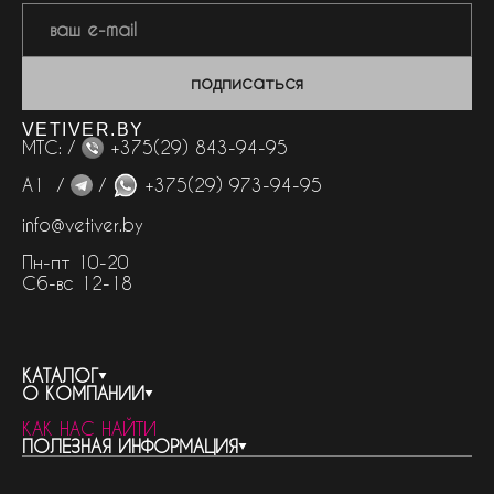
подписаться
VETIVER.BY
МТС: /
+375(29) 843-94-95
А1 /
/
+375(29) 973-94-95
info@vetiver.by
Пн-пт 10-20
Сб-вс 12-18
КАТАЛОГ
О КОМПАНИИ
весь каталог
КАК НАС НАЙТИ
бренды
контакты
ПОЛЕЗНАЯ ИНФОРМАЦИЯ
женская парфюмерия
о компании
нишевый парфюм
новости