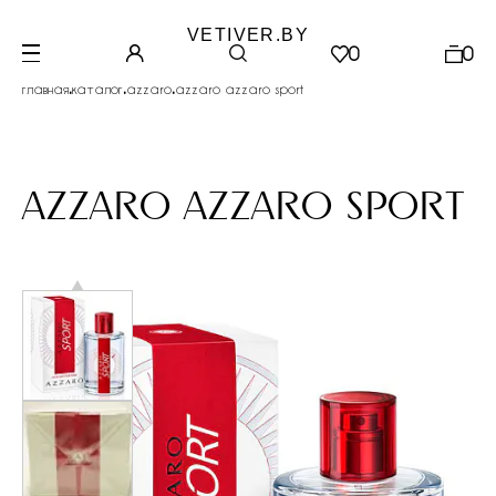
VETIVER.BY
0
0
.
.
.
главная
каталог
azzaro
azzaro azzaro sport
azzaro azzaro sport