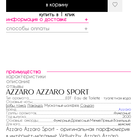
в корзину
купить в 1 клик
информация о доставке
＋
способы оплаты
＋
преимущества
характеристики
описание
отзывы
azzaro azzaro sport
Тип аромата
EDT · Eau de Toilette · туалетная вода
Основные ноты
Бобы тонка
,
Лаванда
, Мускатный шалфей,
Сандал
Бренд
Azzaro
Группы ароматов
Фужерные
Год выпуска
2020
Основные аккорды
Фужерный:Древесный:Мягкий:Пряный:Ванильный:
Для кого
мужские
Azzaro Azzaro Sport - оригинальная парфюмерия
в интернет-магазине Vetiver.by. Azzaro Azzaro