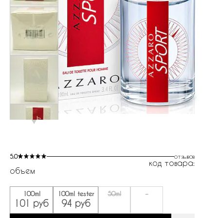
5.0
отзывов
код товара:
объем
100ml
100ml tester
50ml
-
101 руб
94 руб