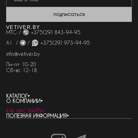
подписаться
VETIVER.BY
МТС: /
+375(29) 843-94-95
А1 /
/
+375(29) 973-94-95
info@vetiver.by
Пн-пт 10-20
Сб-вс 12-18
КАТАЛОГ
О КОМПАНИИ
весь каталог
КАК НАС НАЙТИ
бренды
контакты
ПОЛЕЗНАЯ ИНФОРМАЦИЯ
женская парфюмерия
о компании
нишевый парфюм
новости
отливанты
реквизиты компании
статьи
мужская парфюмерия
доставка и оплата
как совершить покупку