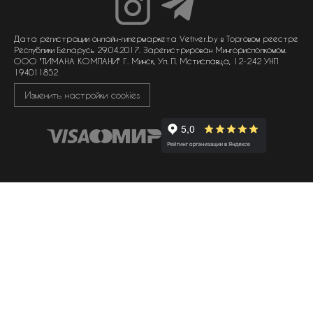
унисекс парфюмерия
отзывы
гарантия
договор оферты
политика обработки персональных данных
политика обработки файлов cookie
Дата регистрации онлайн-гипермаркета Vetiver.by в Торговом реестре
Республики Беларусь 29.04.2017. Зарегистрирован Мингорисполкомом.
ООО "ТИМАНА КОМПАНИ" Г. Минск, Ул. П. Мстиславца, 12-242 УНП
194011852
Изменить настройки cookies