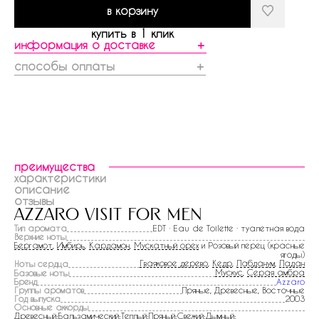
в корзину
купить в 1 клик
информация о доставке
＋
способы оплаты
＋
преимущества
характеристики
описание
отзывы
azzaro visit for men
Тип аромата
EDT · Eau de Toilette · туалетная вода
Верхние ноты
Бергамот
,
Имбирь
,
Кардамон
,
Мускатный орех
и Розовый перец (красные
ягоды)
Гваяковое дерево
,
Кедр
,
Лабданум
,
Ладан
Ноты сердца
Мускус
,
Серая амбра
Базовые ноты
Бренд
Azzaro
Группы ароматов
Пряные, Древесные, Восточные
Год выпуска
2003
Основные аккорды
Древесный:Бальзамический:Теплый:Пряный:Свежий:Дымный: