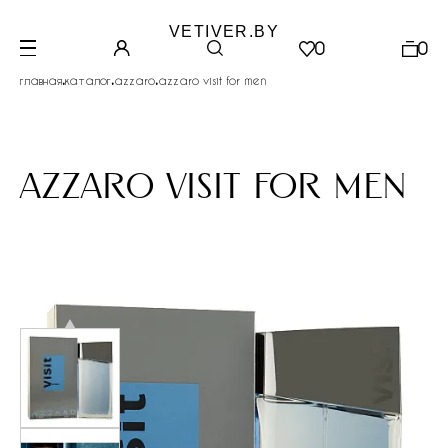
VETIVER.BY
0
0
.
.
.
главная
каталог
azzaro
azzaro visit for men
azzaro visit for men