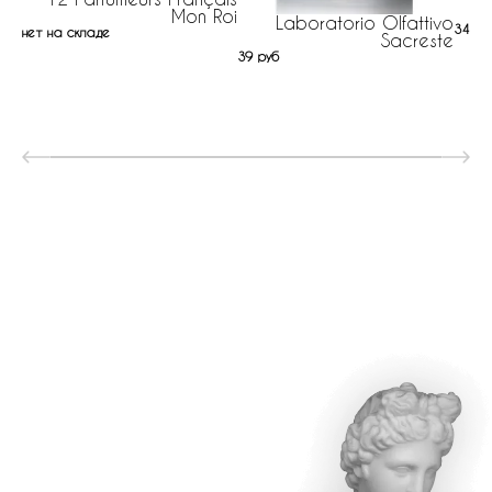
Mon Roi
Laboratorio Olfattivo
343 р
нет на складе
Sacreste
39 руб