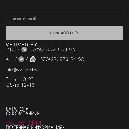
подписаться
VETIVER.BY
МТС: /
+375(29) 843-94-95
А1 /
/
+375(29) 973-94-95
info@vetiver.by
Пн-пт 10-20
Сб-вс 12-18
КАТАЛОГ
О КОМПАНИИ
весь каталог
КАК НАС НАЙТИ
бренды
контакты
ПОЛЕЗНАЯ ИНФОРМАЦИЯ