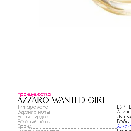
преимущества
azzaro wanted girl
Тип аромата
EDP ·
Апель
Верхние ноты
Ноты сердца
Дульч
Бобы 
Базовые ноты
Бренд
Azzar
Группы ароматов
Цвето