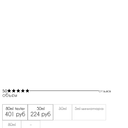
5.0
отзывов
объем
80ml tester
50ml
30ml
5ml миниатюра
401 руб
224 руб
80ml
-