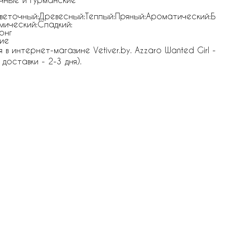
веточный:Древесный:Теплый:Пряный:Ароматический:Б
мический:Сладкий:
онг
ие
 интернет-магазине Vetiver.by. Azzaro Wanted Girl -
доставки - 2-3 дня).