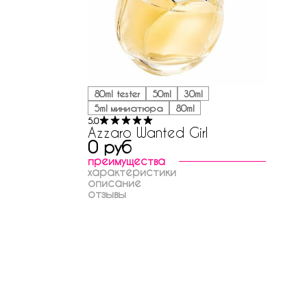
80ml tester
50ml
30ml
5ml миниатюра
80ml
5.0
Azzaro Wanted Girl
0 руб
преимущества
характеристики
описание
отзывы