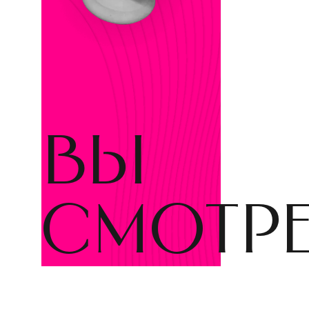
вы
смотр