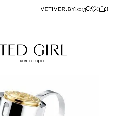
Вход
0
0
VETIVER.BY
ted girl
код товара: