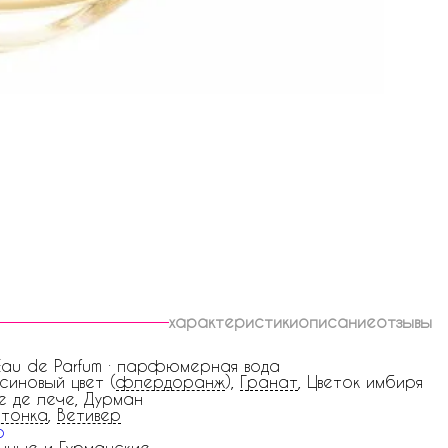
характеристики
описание
отзывы
 Eau de Parfum · парфюмерная вода
синовый цвет (
флердоранж
),
Гранат
, Цветок имбиря
е де лече, Дурман
тонка
,
Ветивер
o
чные и Гурманские