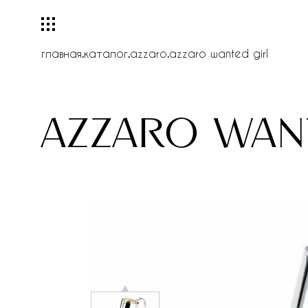
главная
.
каталог
.
azzaro
.
azzaro wanted girl
azzaro wan