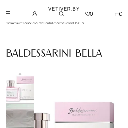
VETIVER.BY
0
0
.
.
.
главная
каталог
baldessarini
baldessarini bella
baldessarini bella