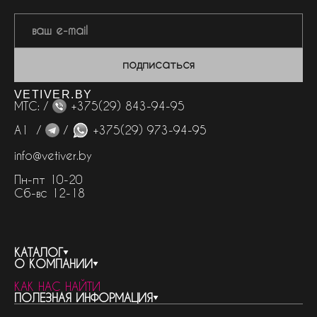
подписаться
VETIVER.BY
МТС: /
+375(29) 843-94-95
А1 /
/
+375(29) 973-94-95
info@vetiver.by
Пн-пт 10-20
Сб-вс 12-18
КАТАЛОГ
О КОМПАНИИ
весь каталог
КАК НАС НАЙТИ
бренды
контакты
ПОЛЕЗНАЯ ИНФОРМАЦИЯ
женская парфюмерия
о компании