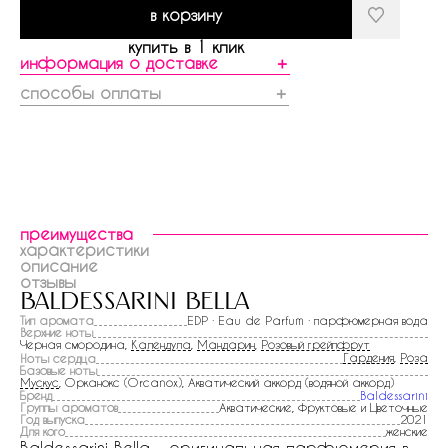
в корзину
купить в 1 клик
информация о доставке
＋
способы оплаты
＋
преимущества
характеристики
описание
отзывы
baldessarini bella
Тип аромата
EDP · Eau de Parfum · парфюмерная вода
Верхние ноты
Черная смородина,
Календула
,
Мандарин
,
Розовый грейпфрут
Гардения
,
Роза
Ноты сердца
Базовые ноты
Мускус
, Орканокс (Orcanox), Акватический аккорд (водяной аккорд)
Бренд
Baldessarini
Группы ароматов
Акватические, Фруктовые и Цветочные
Год выпуска
2021
Для кого
женские
Baldessarini Bella - оригинальная парфюмерия в