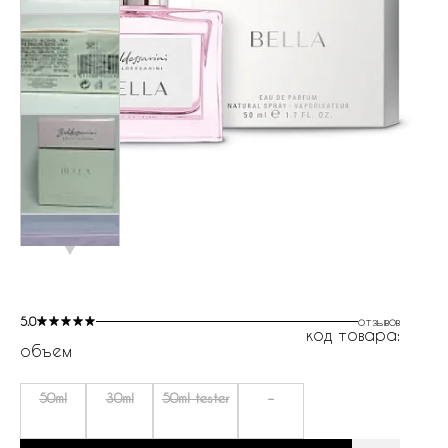
5.0
отзывов
код товара:
объем
50ml
30ml
50ml tester
-