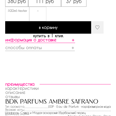
380 руб
111 руб
37 руб
100ml tester
-
в корзину
купить в 1 клик
информация о доставке
＋
способы оплаты
＋
преимущества
характеристики
описание
отзывы
bdk parfums ambre safrano
Тип аромата
EDP · Eau de Parfum · парфюмерная вода
Верхние ноты
Шафран
,
Слива
и Мадагаскарский (бурбонский) перец