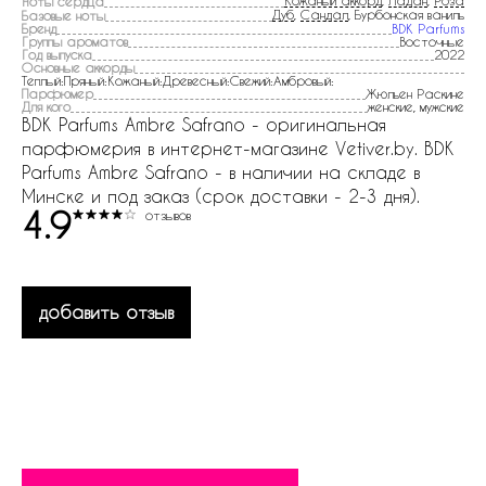
Кожаный аккорд
,
Ладан
,
Роза
Ноты сердца
Дуб
,
Сандал
, Бурбонская ваниль
Базовые ноты
Бренд
BDK Parfums
Группы ароматов
Восточные
Год выпуска
2022
Основные аккорды
Теплый:Пряный:Кожаный:Древесный:Свежий:Амбровый:
Парфюмер
Жюльен Раскине
Для кого
женские, мужские
BDK Parfums Ambre Safrano - оригинальная
парфюмерия в интернет-магазине Vetiver.by. BDK
Parfums Ambre Safrano - в наличии на складе в
Минске и под заказ (срок доставки - 2-3 дня).
4.9
отзывов
добавить отзыв