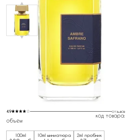
4.9
отзывов
код товара:
объем
100ml
10ml миниатюра
2ml пробник