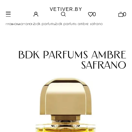
VETIVER.BY
0
0
.
.
.
главная
каталог
bdk parfums
bdk parfums ambre safrano
bdk parfums ambre
safrano