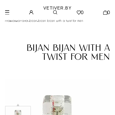
VETIVER.BY
0
0
.
.
.
главная
каталог
bijan
bijan bijan with a twist for men
bijan bijan with a
twist for men