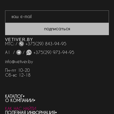
подписаться
VETIVER.BY
МТС: /
+375(29) 843-94-95
А1 /
/
+375(29) 973-94-95
info@vetiver.by
Пн-пт 10-20
Сб-вс 12-18
КАТАЛОГ
О КОМПАНИИ
весь каталог
КАК НАС НАЙТИ
бренды
контакты
ПОЛЕЗНАЯ ИНФОРМАЦИЯ