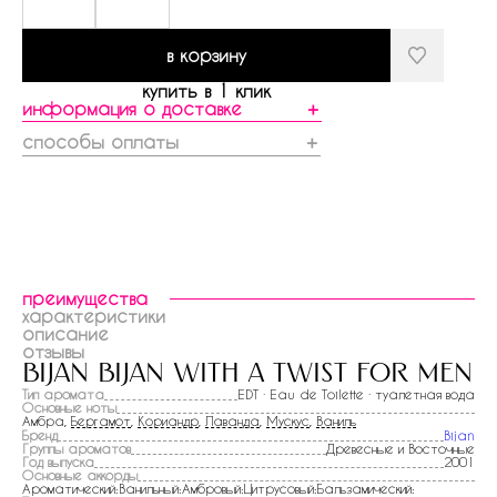
в корзину
купить в 1 клик
информация о доставке
＋
способы оплаты
＋
преимущества
характеристики
описание
отзывы
bijan bijan with a twist for men
Тип аромата
EDT · Eau de Toilette · туалетная вода
Основные ноты
Амбра,
Бергамот
,
Кориандр
,
Лаванда
,
Мускус
,
Ваниль
Бренд
Bijan
Группы ароматов
Древесные и Восточные
Год выпуска
2001
Основные аккорды
Ароматический:Ванильный:Амбровый:Цитрусовый:Бальзамический: