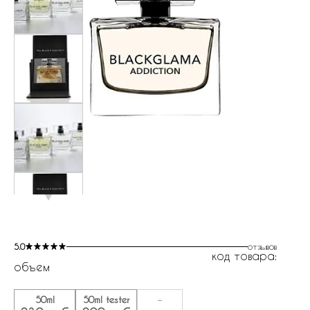
5.0
отзывов
код товара:
объем
50ml
50ml tester
-