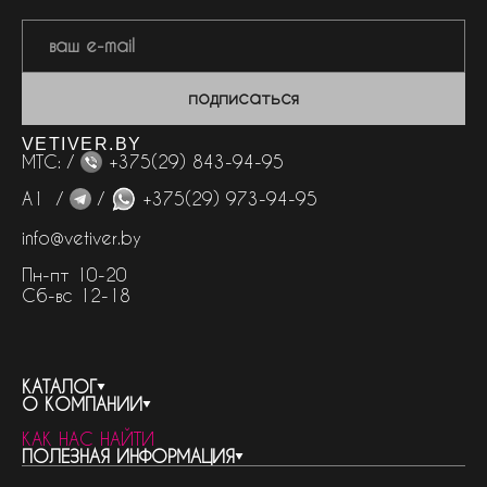
подписаться
VETIVER.BY
МТС: /
+375(29) 843-94-95
А1 /
/
+375(29) 973-94-95
info@vetiver.by
Пн-пт 10-20
Сб-вс 12-18
КАТАЛОГ
О КОМПАНИИ
весь каталог
КАК НАС НАЙТИ
бренды
контакты
ПОЛЕЗНАЯ ИНФОРМАЦИЯ
женская парфюмерия
о компании
нишевый парфюм
новости