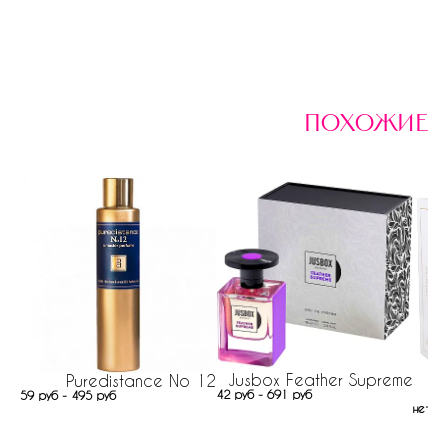
похожие
Jusbox Feather Supreme
Puredistance No 12
42 руб - 691 руб
59 руб - 495 руб
нет н