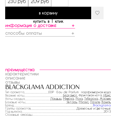
230 руб
209 руб
в корзину
купить в 1 клик
информация о доставке
＋
способы оплаты
＋
преимущества
характеристики
описание
отзывы
blackglama addiction
Тип аромата
EDP · Eau de Parfum · парфюмерная вода
Бергамот
, Фруктовая нота,
Ирис
Верхние ноты
Ландыш
,
Мимоза
,
Роза
,
Тубероза
,
Жасмин
Ноты сердца
Янтарь
,
Мускус
,
Пачули
,
Ваниль
Базовые ноты
Бренд
Blackglama
Группы ароматов
Древесные и Цветочные
Год выпуска
2013
Основные аккорды