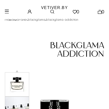
VETIVER.BY
0
0
.
.
.
главная
каталог
blackglama
blackglama addiction
blackglama
addiction