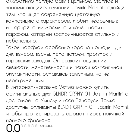
аккуратную теплую базу в цельное, светлое и
запоминающееся звучание. Jasmin Martini подойдет
тем, кто ищет современную цветочную
композицию с характером, любит необычные
интерпретации жасмина и хочет носить
парфюм, который воспринимается стильно и
небанально.
Такой парфюм особенно хорошо подходит для
дня, вечера, весны, лета, встреч, прогулок и
городских выходов. Он создает ощущение
свежести, женственности и легкой коктейльной
элегантности, оставаясь заметным, но не
перегруженным.
В интернет-магазине Vetiver можно купить
оригинальные духи BLNDR GRPHY 01 Jasmin Martini с
доставкой по Минску и всей Беларуси. Также
доступны отливанты BLNDR GRPHY 01 Jasmin Martini,
чтобы протестировать аромат перед покупкой
полного флакона.
0.0
отзывов