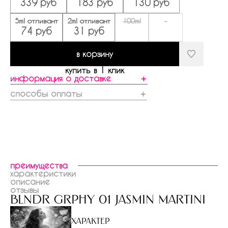
339 руб
183 руб
130 руб
5ml отливант
2ml отливант
100ml
-
74 руб
31 руб
в корзину
купить в 1 клик
информация о доставке
＋
способы оплаты
＋
преимущества
характеристики
описание
отзывы
blndr grphy 01 jasmin martini
Характер