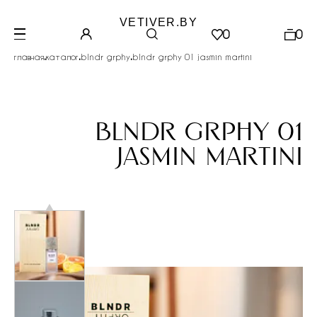
VETIVER.BY
0
0
.
.
.
главная
каталог
blndr grphy
blndr grphy 01 jasmin martini
blndr grphy 01
jasmin martini