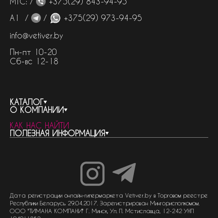
МТС: /
+375(29) 843-94-95
А1 /
/
+375(29) 973-94-95
info@vetiver.by
Пн-пт 10-20
Сб-вс 12-18
КАТАЛОГ
О КОМПАНИИ
весь каталог
КАК НАС НАЙТИ
бренды
контакты
ПОЛЕЗНАЯ ИНФОРМАЦИЯ
женская парфюмерия
о компании
нишевый парфюм
новости
отливанты
реквизиты компании
статьи
мужская парфюмерия
доставка и оплата
как совершить покупку
унисекс парфюмерия
отзывы
гарантия
договор оферты
политика обработки персональных данных
политика обработки файлов cookie
Дата регистрации онлайн-гипермаркета Vetiver.by в Торговом реестре
Республики Беларусь 29.04.2017. Зарегистрирован Мингорисполкомом.
ООО "ТИМАНА КОМПАНИ" Г. Минск, Ул. П. Мстиславца, 12-242 УНП