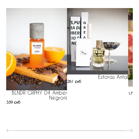
Estoras Antal
261 руб
BLNDR GRPHY 04 Amber
17 ру
Negroni
339 руб