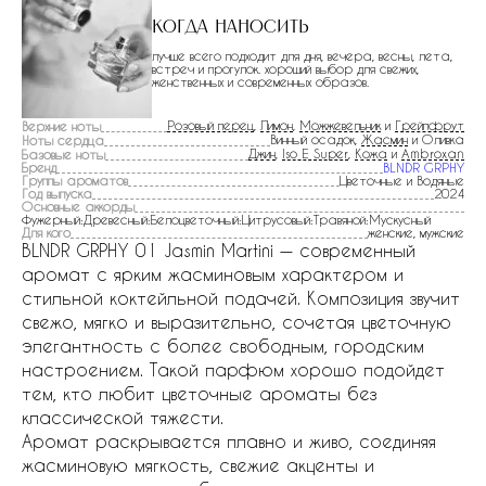
Когда наносить
лучше всего подходит для дня, вечера, весны, лета,
встреч и прогулок. хороший выбор для свежих,
женственных и современных образов.
Розовый перец
,
Лимон
,
Можжевельник
и
Грейпфрут
Верхние ноты
Винный осадок,
Жасмин
и Оливка
Ноты сердца
Джин
,
Iso E Super
,
Кожа
и
Ambroxan
Базовые ноты
Бренд
BLNDR GRPHY
Группы ароматов
Цветочные и Водяные
Год выпуска
2024
Основные аккорды
Фужерный:Древесный:Белоцветочный:Цитрусовый:Травяной:Мускусный
Для кого
женские, мужские
BLNDR GRPHY 01 Jasmin Martini — современный
аромат с ярким жасминовым характером и
стильной коктейльной подачей. Композиция звучит
свежо, мягко и выразительно, сочетая цветочную
элегантность с более свободным, городским
настроением. Такой парфюм хорошо подойдет
тем, кто любит цветочные ароматы без
классической тяжести.
Аромат раскрывается плавно и живо, соединяя
жасминовую мягкость, свежие акценты и