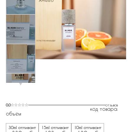
0.0
отзывов
код товара:
объем
30ml отливант
15ml отливант
10ml отливант