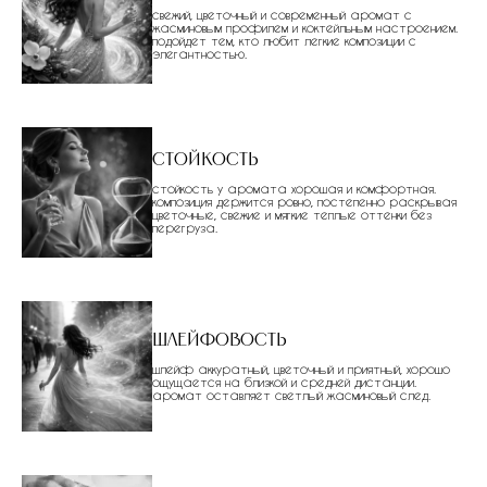
свежий, цветочный и современный аромат с
жасминовым профилем и коктейльным настроением.
подойдет тем, кто любит легкие композиции с
элегантностью.
Стойкость
стойкость у аромата хорошая и комфортная.
композиция держится ровно, постепенно раскрывая
цветочные, свежие и мягкие теплые оттенки без
перегруза.
Шлейфовость
шлейф аккуратный, цветочный и приятный, хорошо
ощущается на близкой и средней дистанции.
аромат оставляет светлый жасминовый след.