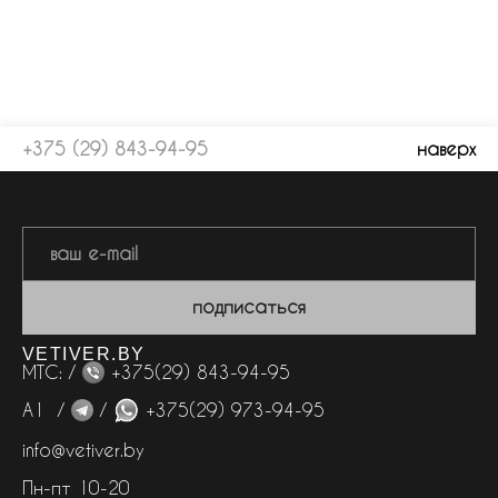
+375 (29) 843-94-95
наверх
подписаться
VETIVER.BY
МТС: /
+375(29) 843-94-95
А1 /
/
+375(29) 973-94-95
info@vetiver.by
Пн-пт 10-20