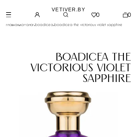
VETIVER.BY
0
0
.
.
.
главная
каталог
boadicea
boadicea the victorious violet sapphire
boadicea the
victorious violet
sapphire