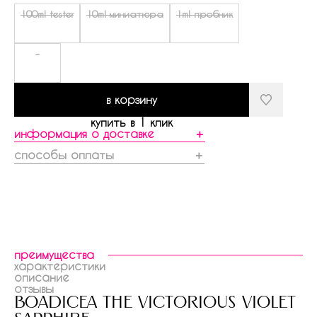
100ml tester
10ml миниатюра
1ml пробник
-
в корзину
купить в 1 клик
информация о доставке
＋
способы оплаты
＋
преимущества
характеристики
описание
отзывы
boadicea the victorious violet