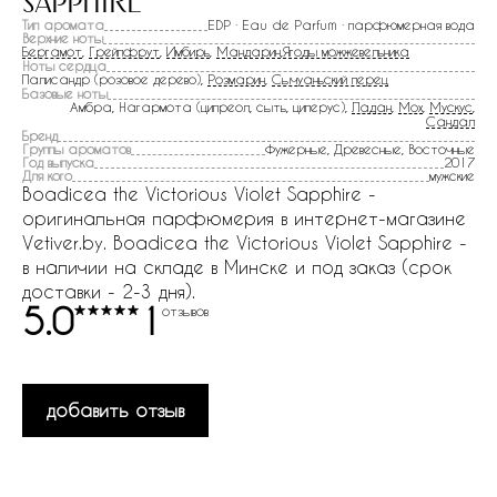
sapphire
Тип аромата
EDP · Eau de Parfum · парфюмерная вода
Верхние ноты
Бергамот
,
Грейпфрут
,
Имбирь
,
Мандарин
,
Ягоды можжевельника
Ноты сердца
Палисандр (розовое дерево),
Розмарин
,
Сычуаньский перец
Базовые ноты
Амбра, Нагармота (ципреол, сыть, циперус),
Ладан
,
Мох
,
Мускус
,
Сандал
Бренд
Группы ароматов
Фужерные, Древесные, Восточные
Год выпуска
2017
Для кого
мужские
Boadicea the Victorious Violet Sapphire -
оригинальная парфюмерия в интернет-магазине
Vetiver.by. Boadicea the Victorious Violet Sapphire -
в наличии на складе в Минске и под заказ (срок
доставки - 2-3 дня).
5.0
1
отзывов
добавить отзыв