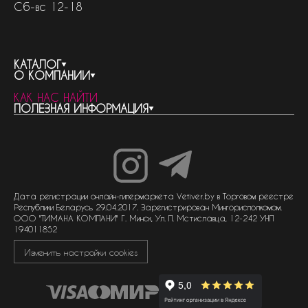
Сб-вс 12-18
КАТАЛОГ
О КОМПАНИИ
весь каталог
КАК НАС НАЙТИ
бренды
контакты
ПОЛЕЗНАЯ ИНФОРМАЦИЯ
женская парфюмерия
о компании
нишевый парфюм
новости
отливанты
реквизиты компании
статьи
мужская парфюмерия
доставка и оплата
как совершить покупку
унисекс парфюмерия
отзывы
гарантия
договор оферты
политика обработки персональных данных
политика обработки файлов cookie
Дата регистрации онлайн-гипермаркета Vetiver.by в Торговом реестре
Республики Беларусь 29.04.2017. Зарегистрирован Мингорисполкомом.
ООО "ТИМАНА КОМПАНИ" Г. Минск, Ул. П. Мстиславца, 12-242 УНП
194011852
Изменить настройки cookies