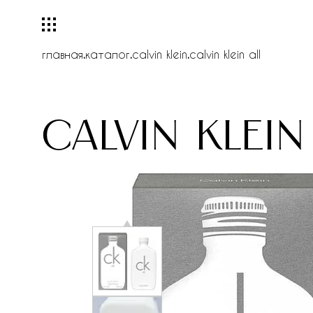
главная
.
каталог
.
calvin klein
.
calvin klein all
calvin klein