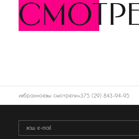
смотр
избранное
вы смотрели
+375 (29) 843-94-95