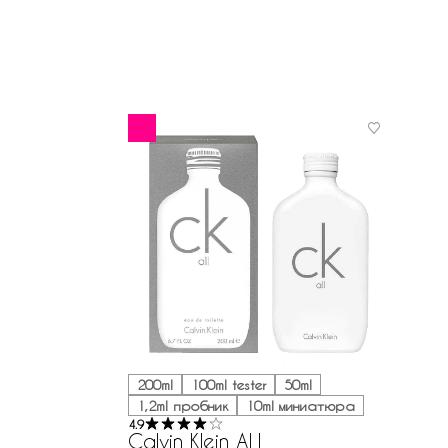
200ml
100ml tester
50ml
1,2ml пробник
10ml миниатюра
4.9
Calvin Klein ALL