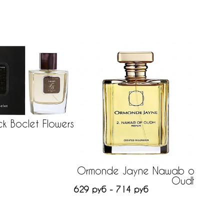
ck Boclet Flowers
Ormonde Jayne Nawab of
Oudh
629 руб - 714 руб