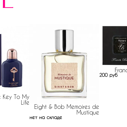
е
Fran
200 руб
e Key To My
Life
Eight & Bob Memoires de
Mustique
нет на складе