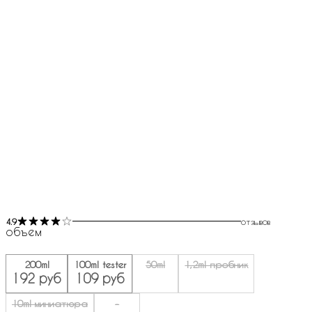
4.9
отзывов
объем
200ml
100ml tester
50ml
1,2ml пробник
192 руб
109 руб
10ml миниатюра
-