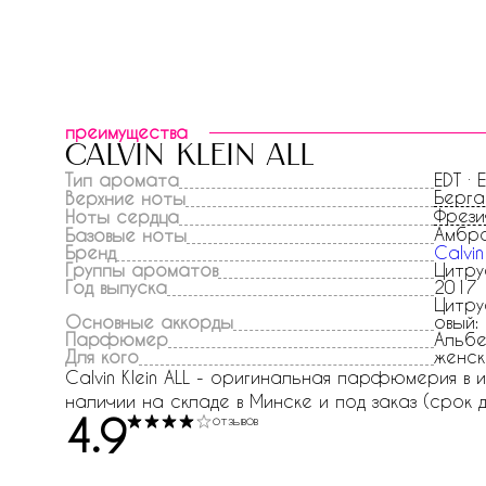
преимущества
calvin klein all
Тип аромата
EDT · 
Берг
Верхние ноты
Фрези
Ноты сердца
Амбр
Базовые ноты
Бренд
Calvin
Группы ароматов
Цитру
Год выпуска
2017
Цитру
Основные аккорды
овый:
Парфюмер
Альб
Для кого
женск
Calvin Klein ALL - оригинальная парфюмерия в инт
наличии на складе в Минске и под заказ (срок д
4.9
отзывов