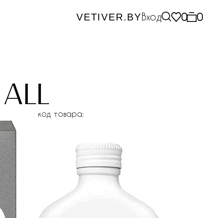
Вход
0
0
VETIVER.BY
 all
код товара: