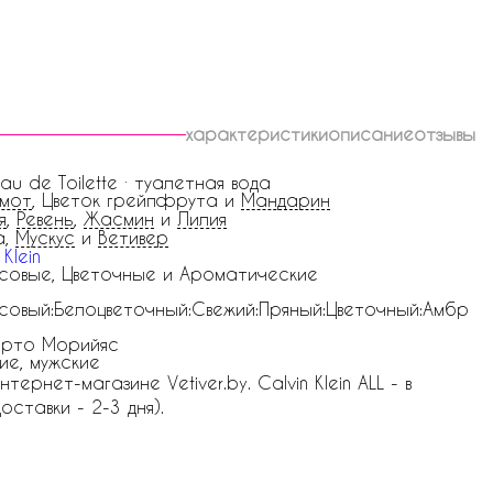
характеристики
описание
отзывы
Eau de Toilette · туалетная вода
амот
, Цветок грейпфрута и
Мандарин
я
,
Ревень
,
Жасмин
и
Лилия
а,
Мускус
и
Ветивер
 Klein
совые, Цветочные и Ароматические
совый:Белоцветочный:Свежий:Пряный:Цветочный:Амбр
ерто Морийяс
ие, мужские
ернет-магазине Vetiver.by. Calvin Klein ALL - в
оставки - 2-3 дня).