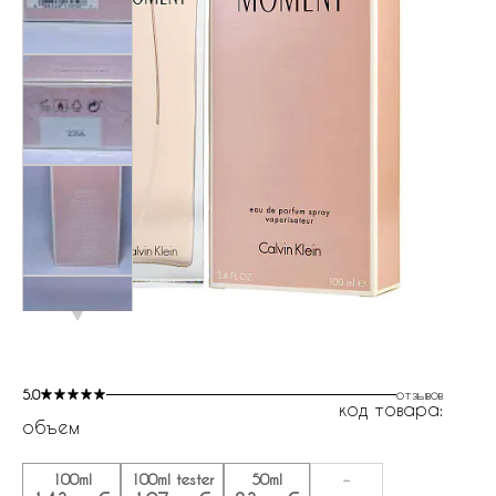
5.0
отзывов
код товара:
объем
100ml
100ml tester
50ml
-