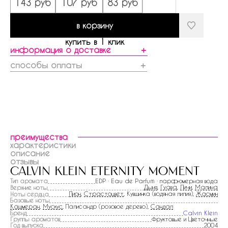
143 руб
107 руб
83 руб
в корзину
купить в 1 клик
информация о доставке
＋
способы оплаты
＋
преимущества
характеристики
описание
отзывы
calvin klein eternity moment
Тип аромата
EDP · Eau de Parfum · парфюмерная вода
Дыня
,
Гуава
,
Личи
,
Малина
Верхние ноты
Пион
,
Страстоцвет
, Кувшинка (водяная лилия),
Жасмин
Ноты сердца
Базовые ноты
Кашмеран
,
Мускус
, Палисандр (розовое дерево),
Сандал
Бренд
Calvin Klein
Группы ароматов
Фруктовые и Цветочные
Год выпуска
2004