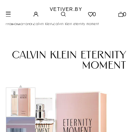
VETIVER.BY
0
0
.
.
.
главная
каталог
calvin klein
calvin klein eternity moment
calvin klein eternity
moment