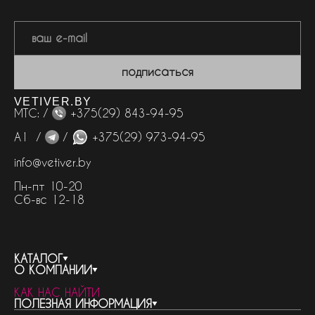
подписаться
VETIVER.BY
МТС: /
+375(29) 843-94-95
А1 /
/
+375(29) 973-94-95
info@vetiver.by
Пн-пт 10-20
Сб-вс 12-18
КАТАЛОГ
О КОМПАНИИ
весь каталог
КАК НАС НАЙТИ
бренды
контакты
ПОЛЕЗНАЯ ИНФОРМАЦИЯ
женская парфюмерия
о компании