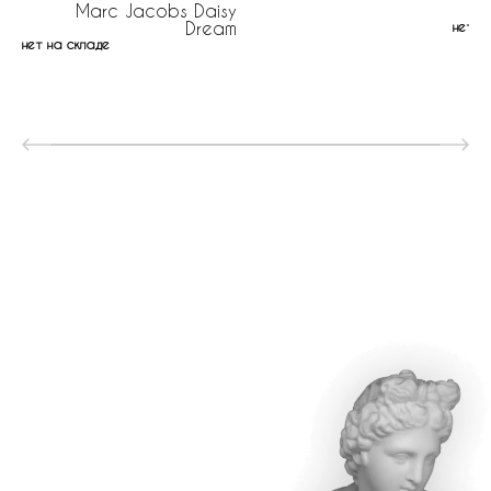
Marc Jacobs Daisy
Z
Dream
нет н
нет на складе