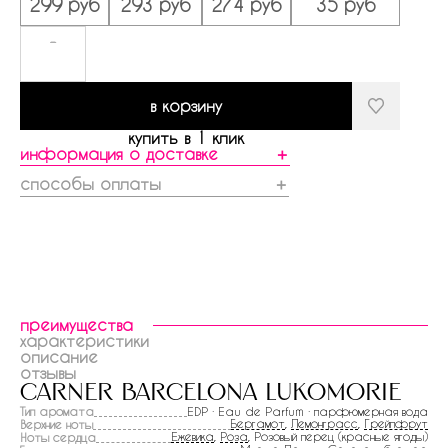
299 руб
293 руб
274 руб
35 руб
-
в корзину
купить в 1 клик
информация о доставке
＋
способы оплаты
＋
преимущества
характеристики
описание
отзывы
carner barcelona lukomorie
Тип аромата
EDP · Eau de Parfum · парфюмерная вода
Бергамот
,
Лемонграсс
,
Грейпфрут
Верхние ноты
Ежевика
,
Роза
, Розовый перец (красные ягоды)
Ноты сердца