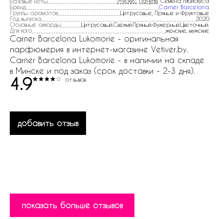
Мускус
,
Пачули
, Семена гибискуса
Базовые ноты
Бренд
Carner Barcelona
Группы ароматов
Цитрусовые, Пряные и Фруктовые
Год выпуска
2020
Основные аккорды
Цитрусовый:Свежий:Пряный:Фужерный:Цветочный:
Для кого
женские, мужские
Carner Barcelona Lukomorie - оригинальная
парфюмерия в интернет-магазине Vetiver.by.
Carner Barcelona Lukomorie - в наличии на складе
в Минске и под заказ (срок доставки - 2-3 дня).
4.9
отзывов
добавить отзыв
показать больше отзывов