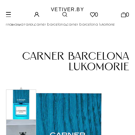
VETIVER.BY
0
0
.
.
.
главная
каталог
carner barcelona
carner barcelona lukomorie
carner barcelona
lukomorie