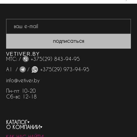
подписаться
VETIVER.BY
МТС: /
+375(29) 843-94-95
А1 /
/
+375(29) 973-94-95
info@vetiver.by
Пн-пт 10-20
Сб-вс 12-18
КАТАЛОГ
О КОМПАНИИ
весь каталог
КАК НАС НАЙТИ