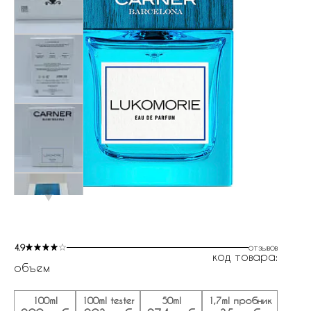
4.9
отзывов
код товара:
объем
100ml
100ml tester
50ml
1,7ml пробник