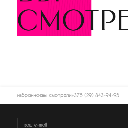
смотр
избранное
вы смотрели
+375 (29) 843-94-95