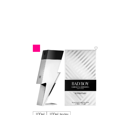
100ml
100ml tester