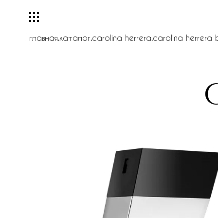
главная
.
каталог
.
carolina herrera
.
carolina herrera