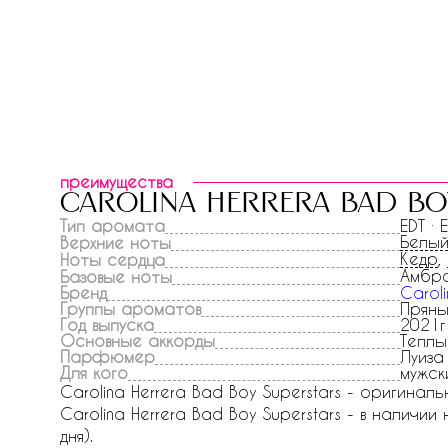
преимущества
carolina herrera bad bo
Тип аромата
EDT · 
Белый
Верхние ноты
Кедр
,
Ноты сердца
Амбр
Базовые ноты
Бренд
Caroli
Группы ароматов
Пряны
Год выпуска
2021г
Основные аккорды
Теплы
Парфюмер
Луиза
Для кого
мужск
Carolina Herrera Bad Boy Superstars - оригинал
Carolina Herrera Bad Boy Superstars - в наличии
дня).