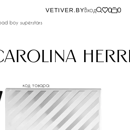
Вход
0
0
VETIVER.BY
 bad boy superstars
carolina herr
код товара: