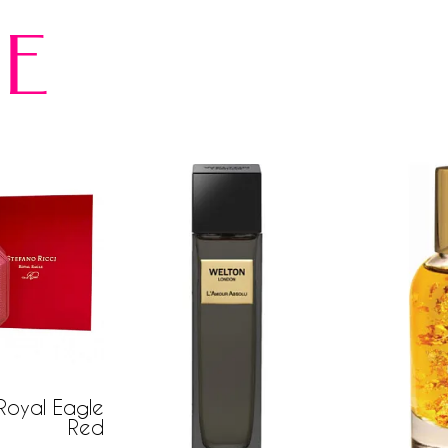
е
 Royal Eagle
Red