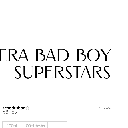
era bad boy
superstars
4.6
отзывов
объем
100ml
100ml tester
-