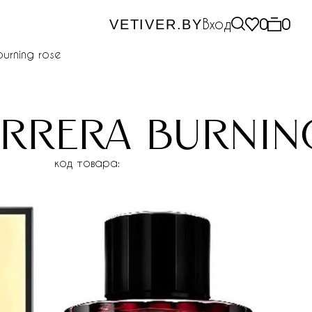
Вход
0
0
VETIVER.BY
burning rose
errera burnin
код товара: