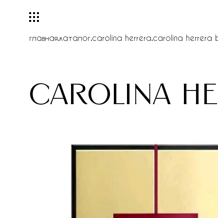
главная
.
каталог
.
carolina herrera
.
carolina herrera 
carolina h