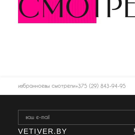
смотр
избранное
вы смотрели
+375 (29) 843-94-95
VETIVER.BY