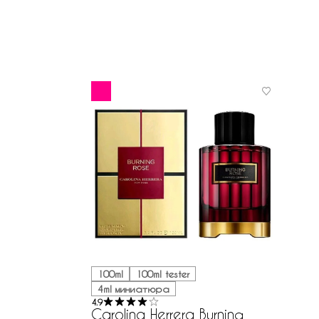
100ml
100ml tester
4ml миниатюра
4.9
Carolina Herrera Burning