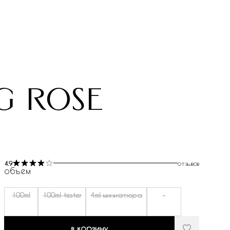
g rose
4.9
отзывов
объем
100ml
100ml tester
4ml миниатюра
-
в корзину