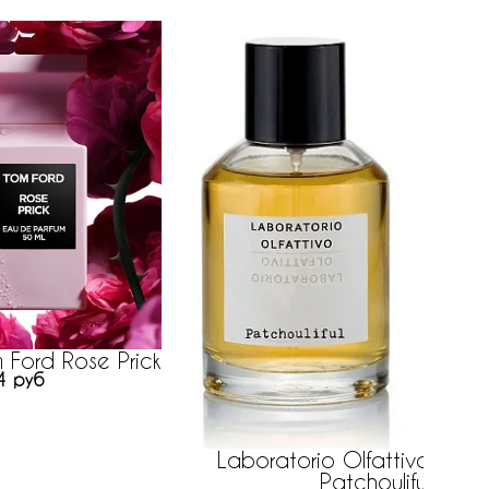
Hist
 Ford Rose Prick
39 руб
4 руб
Laboratorio Olfattivo
Patchouliful