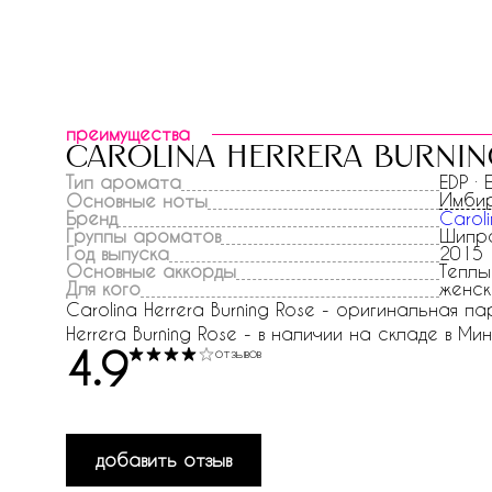
преимущества
carolina herrera burnin
Тип аромата
EDP ·
Имби
Основные ноты
Бренд
Caroli
Группы ароматов
Шипро
Год выпуска
2015
Основные аккорды
Теплы
Для кого
женск
Carolina Herrera Burning Rose - оригинальная п
Herrera Burning Rose - в наличии на складе в Мин
4.9
отзывов
добавить отзыв