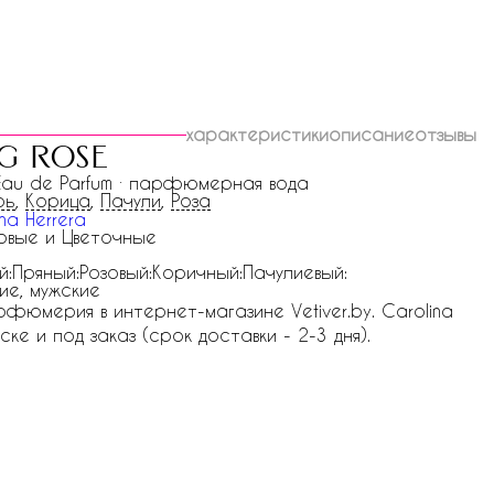
характеристики
описание
отзывы
g rose
 Eau de Parfum · парфюмерная вода
рь
,
Корица
,
Пачули
,
Роза
na Herrera
вые и Цветочные
й:Пряный:Розовый:Коричный:Пачулиевый:
ие, мужские
арфюмерия в интернет-магазине Vetiver.by. Carolina
ске и под заказ (срок доставки - 2-3 дня).