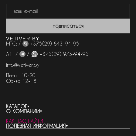
подписаться
VETIVER.BY
МТС: /
+375(29) 843-94-95
А1 /
/
+375(29) 973-94-95
info@vetiver.by
Пн-пт 10-20
Сб-вс 12-18
КАТАЛОГ
О КОМПАНИИ
весь каталог
КАК НАС НАЙТИ
бренды
контакты
ПОЛЕЗНАЯ ИНФОРМАЦИЯ
женская парфюмерия
о компании
нишевый парфюм
новости