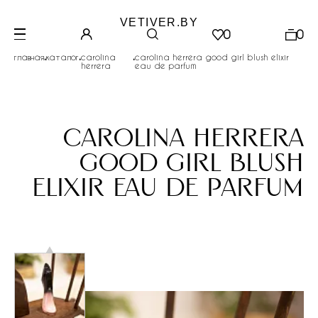
VETIVER.BY
0
0
.
.
.
главная
каталог
carolina
carolina herrera good girl blush elixir
herrera
eau de parfum
carolina herrera
good girl blush
elixir eau de parfum