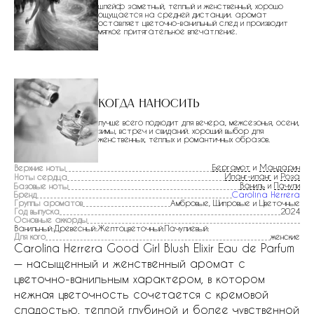
шлейф заметный, теплый и женственный, хорошо
ощущается на средней дистанции. аромат
оставляет цветочно-ванильный след и производит
мягкое притягательное впечатление.
Когда наносить
лучше всего подходит для вечера, межсезонья, осени,
зимы, встреч и свиданий. хороший выбор для
женственных, теплых и романтичных образов.
Бергамот
и
Мандарин
Верхние ноты
Иланг-иланг
и
Роза
Ноты сердца
Ваниль
и
Пачули
Базовые ноты
Бренд
Carolina Herrera
Группы ароматов
Амбровые, Шипровые и Цветочные
Год выпуска
2024
Основные аккорды
Ванильный:Древесный:Желтоцветочный:Пачулиевый:
Для кого
женские
Carolina Herrera Good Girl Blush Elixir Eau de Parfum
— насыщенный и женственный аромат с
цветочно-ванильным характером, в котором
нежная цветочность сочетается с кремовой
сладостью, теплой глубиной и более чувственной