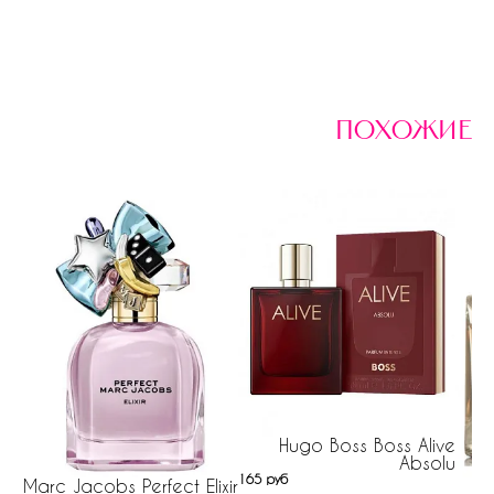
похожие
Hugo Boss Boss Alive
Absolu
165 руб
Marc Jacobs Perfect Elixir
Ei