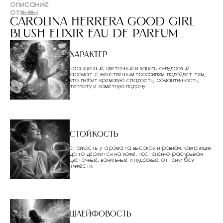
описание
отзывы
carolina herrera good girl
blush elixir eau de parfum
Характер
насыщенный, цветочный и ванильно-пудровый
аромат с женственным профилем. подойдет тем,
кто любит кремовую сладость, романтичность,
теплоту и заметную подачу.
Стойкость
стойкость у аромата высокая и ровная. композиция
долго держится на коже, постепенно раскрывая
цветочные, ванильные и пудровые оттенки без
тяжести.
Шлейфовость