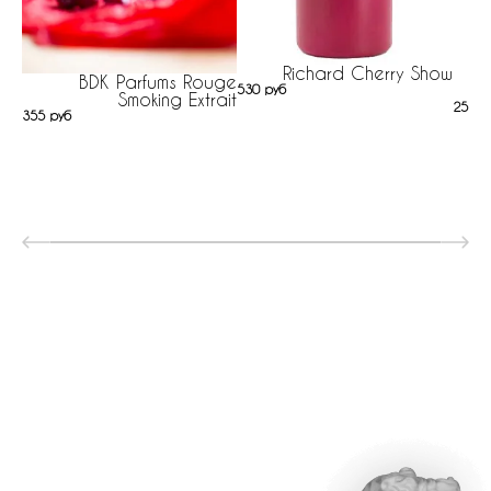
Richard Cherry Show
M
BDK Parfums Rouge
530 руб
Smoking Extrait
252 р
355 руб