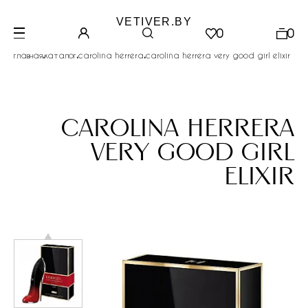
VETIVER.BY
0
0
.
.
.
главная
каталог
carolina herrera
carolina herrera very good girl elixir
carolina herrera
very good girl
elixir