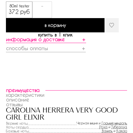
80ml tester
-
372 руб
в корзину
купить в 1 клик
информация о доставке
＋
способы оплаты
＋
преимущества
характеристики
описание
отзывы
carolina herrera very good
girl elixir
Черная вишня и
Горький миндаль
Верхние ноты
Роза
и
Тубероза
Ноты сердца
Ваниль
и
Какао
Базовые ноты