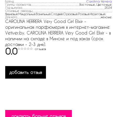
Бренд
Carolina Herrera
Группы ароматов
Восточные, Цветочные
Год выпуска
2024
Основные аккорды
Вишневый:Миндальный:Ванильный:Сладкий:Ореховый:Розовый:Фруктовый:
Для кого
женские
CAROLINA HERRERA Very Good Girl Elixir -
оригинальная парфюмерия в интернет-магазине
Vetiver.by. CAROLINA HERRERA Very Good Girl Elixir - в
наличии на складе в Минске и под заказ (срок
доставки - 2-3 дня).
0.0
отзывов
добавить отзыв
показать больше отзывов