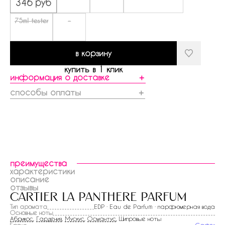
346 руб
75ml tester
-
в корзину
купить в 1 клик
информация о доставке
＋
способы оплаты
＋
преимущества
характеристики
описание
отзывы
cartier la panthere parfum
Тип аромата
EDP · Eau de Parfum · парфюмерная вода
Основные ноты
Абрикос
,
Гардения
,
Мускус
,
Османтус
, Шипровые ноты