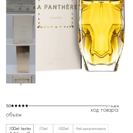
5.0
отзывов
код товара:
объем
100ml tester
75ml
100ml
4ml миниатюра