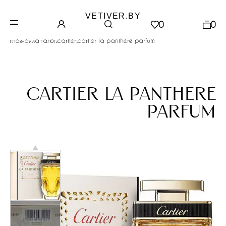
VETIVER.BY
0
0
.
.
.
главная
каталог
cartier
cartier la panthere parfum
cartier la panthere
parfum