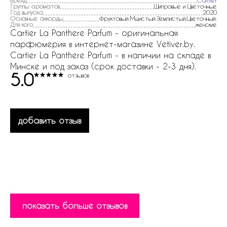
Бренд
Cartier
Группы ароматов
Шипровые и Цветочные
Год выпуска
2020
Основные аккорды
Фруктовый:Мшистый:Землистый:Цветочный:
Для кого
женские
Cartier La Panthere Parfum - оригинальная
парфюмерия в интернет-магазине Vetiver.by.
Cartier La Panthere Parfum - в наличии на складе в
Минске и под заказ (срок доставки - 2-3 дня).
5.0
отзывов
добавить отзыв
показать больше отзывов