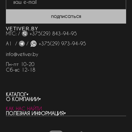
подписаться
VETIVER.BY
МТС: /
+375(29) 843-94-95
А1 /
/
+375(29) 973-94-95
info@vetiver.by
Пн-пт 10-20
Сб-вс 12-18
КАТАЛОГ
О КОМПАНИИ
весь каталог
КАК НАС НАЙТИ
бренды
контакты
ПОЛЕЗНАЯ ИНФОРМАЦИЯ
женская парфюмерия
о компании
нишевый парфюм
новости
отливанты
реквизиты компании
статьи
мужская парфюмерия
доставка и оплата
как совершить покупку