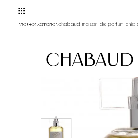
главная
.
каталог
.
chabaud maison de parfum chic
chabaud 