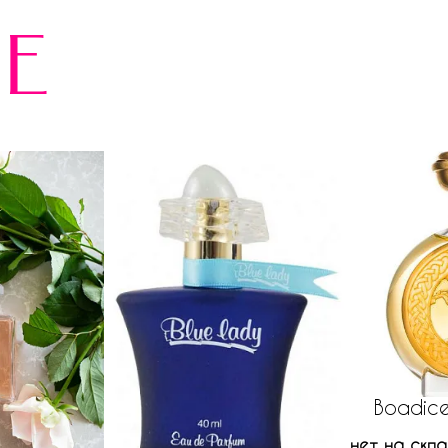
е
Boadice
нет на скла