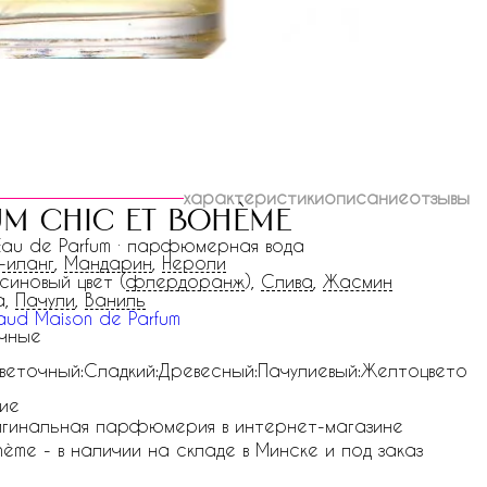
характеристики
описание
отзывы
m chic et bohème
 Eau de Parfum · парфюмерная вода
-иланг
,
Мандарин
,
Нероли
синовый цвет (
флердоранж
),
Слива
,
Жасмин
а,
Пачули
,
Ваниль
ud Maison de Parfum
чные
веточный:Сладкий:Древесный:Пачулиевый:Желтоцвето
ие
ригинальная парфюмерия в интернет-магазине
ohème - в наличии на складе в Минске и под заказ