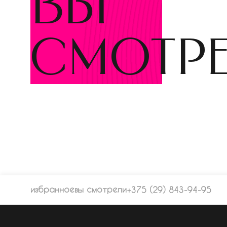
вы
смотр
избранное
вы смотрели
+375 (29) 843-94-95