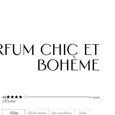
fum chic et
bohème
4.6
отзывов
объем
100ml
100ml tester
2ml пробник
30ml