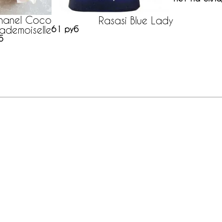
hanel Coco
Rasasi Blue Lady
ademoiselle
61 руб
б