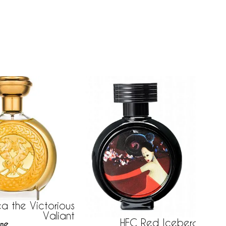
a the Victorious
Valiant
HFC Red Iceberg
де