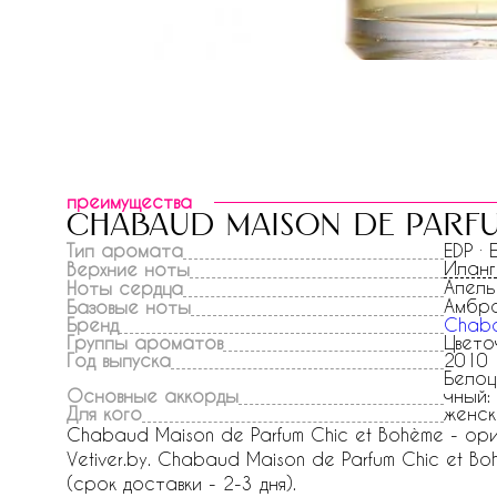
преимущества
chabaud maison de parfu
Тип аромата
EDP ·
Иланг
Верхние ноты
Апель
Ноты сердца
Амбр
Базовые ноты
Бренд
Chaba
Группы ароматов
Цвето
Год выпуска
2010
Белоц
Основные аккорды
чный:
Для кого
женск
Chabaud Maison de Parfum Chic et Bohème - о
Vetiver.by. Chabaud Maison de Parfum Chic et B
(срок доставки - 2-3 дня).