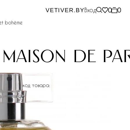
Вход
0
0
VETIVER.BY
 et bohème
maison de par
код товара: