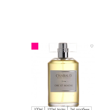
100ml
100ml tester
2ml пробник