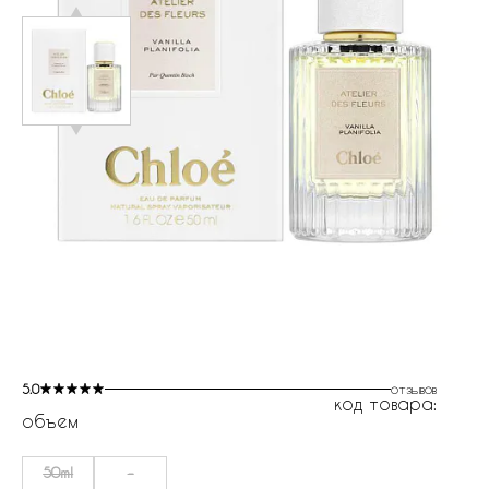
5.0
отзывов
код товара:
объем
50ml
-