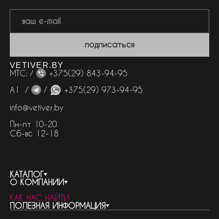
подписаться
VETIVER.BY
МТС: /
+375(29) 843-94-95
А1 /
/
+375(29) 973-94-95
info@vetiver.by
Пн-пт 10-20
Сб-вс 12-18
КАТАЛОГ
О КОМПАНИИ
весь каталог
КАК НАС НАЙТИ
бренды
контакты
ПОЛЕЗНАЯ ИНФОРМАЦИЯ
женская парфюмерия
о компании