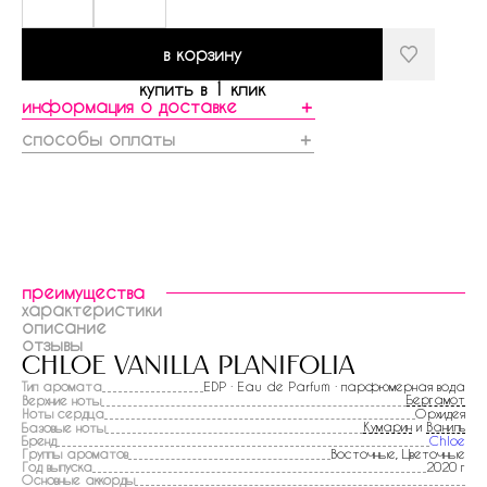
в корзину
купить в 1 клик
информация о доставке
＋
способы оплаты
＋
преимущества
характеристики
описание
отзывы
chloe vanilla planifolia
Тип аромата
EDP · Eau de Parfum · парфюмерная вода
Бергамот
Верхние ноты
Ноты сердца
Орхидея
Кумарин
и
Ваниль
Базовые ноты
Бренд
Chloe
Группы ароматов
Восточные, Цветочные
Год выпуска
2020 г
Основные аккорды