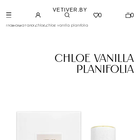
VETIVER.BY
0
0
.
.
.
главная
каталог
chloe
chloe vanilla planifolia
chloe vanilla
planifolia