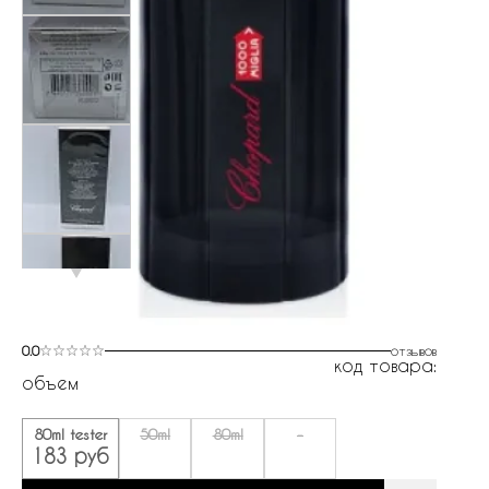
0.0
отзывов
код товара:
объем
80ml tester
50ml
80ml
-
183 руб