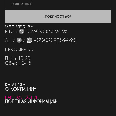
подписаться
VETIVER.BY
МТС: /
+375(29) 843-94-95
А1 /
/
+375(29) 973-94-95
info@vetiver.by
Пн-пт 10-20
Сб-вс 12-18
КАТАЛОГ
О КОМПАНИИ
весь каталог
КАК НАС НАЙТИ
бренды
контакты
ПОЛЕЗНАЯ ИНФОРМАЦИЯ
женская парфюмерия
о компании
нишевый парфюм
новости
отливанты
реквизиты компании
статьи