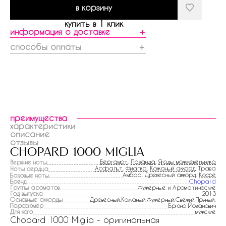
в корзину
купить в 1 клик
информация о доставке
＋
способы оплаты
＋
преимущества
характеристики
описание
отзывы
chopard 1000 miglia
Бергамот
,
Лаванда
,
Ягоды можжевельника
Верхние ноты
Асфальт
,
Фиалка
,
Кожаный аккорд
, Трава
Ноты сердца
Амбра, Древесный аккорд,
Кофе
Базовые ноты
Бренд
Chopard
Группы ароматов
Фужерные и Ароматические
Год выпуска
2013
Основные аккорды
Древесный:Кожаный:Фужерный:Свежий:Пряный:
Парфюмер
Брюно Йованович
Для кого
мужские
Chopard 1000 Miglia - оригинальная