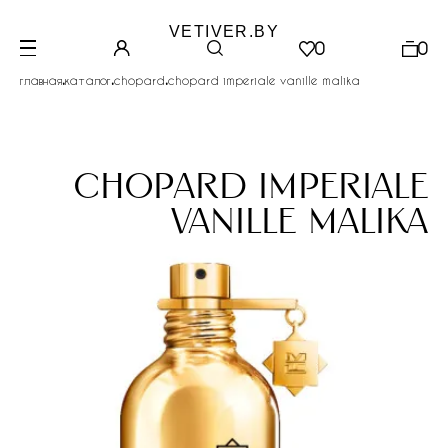
VETIVER.BY
0
0
.
.
.
главная
каталог
chopard
chopard imperiale vanille malika
chopard imperiale
vanille malika