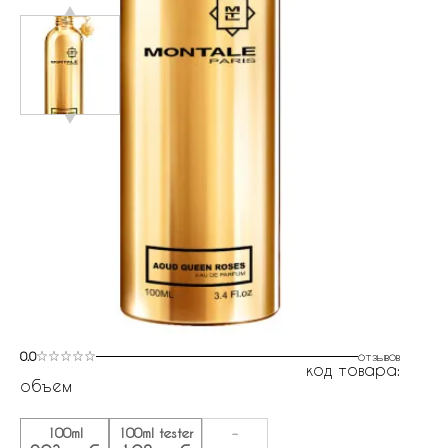
0.0
отзывов
код товара:
объем
100ml
100ml tester
-