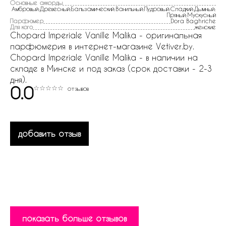
Основные аккорды
Амбровый:Древесный:Бальзамический:Ванильный:Пудровый:Сладкий:Дымный:
Пряный:Мускусный
Парфюмер
Dora Baghriche
Для кого
женские
Chopard Imperiale Vanille Malika - оригинальная
парфюмерия в интернет-магазине Vetiver.by.
Chopard Imperiale Vanille Malika - в наличии на
складе в Минске и под заказ (срок доставки - 2-3
дня).
0.0
отзывов
добавить отзыв
показать больше отзывов