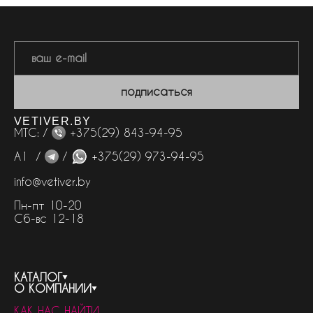
подписаться
VETIVER.BY
МТС: /
+375(29) 843-94-95
А1 /
/
+375(29) 973-94-95
info@vetiver.by
Пн-пт 10-20
Сб-вс 12-18
КАТАЛОГ
О КОМПАНИИ
весь каталог
КАК НАС НАЙТИ