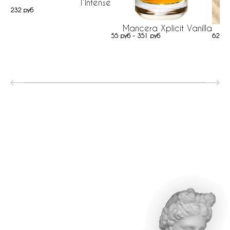
l`Intense
232 руб
Mancera Xplicit Vanilla
Ri
55 руб - 351 руб
622 р