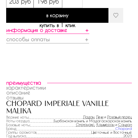
203 руб
198 руб
в корзину
купить в 1 клик
информация о доставке
＋
способы оплаты
＋
преимущества
характеристики
описание
отзывы
chopard imperiale vanille
malika
Ладан
,
Личи
и
Розовый перец
Верхние ноты
Ноты сердца
Бурбонская ваниль и Мадагаскарская ваниль
Опопонакс
,
Кашмеран
и
Сандал
Базовые ноты
Бренд
Chopard
Группы ароматов
Цветочные и Восточные
Год выпуска
2023