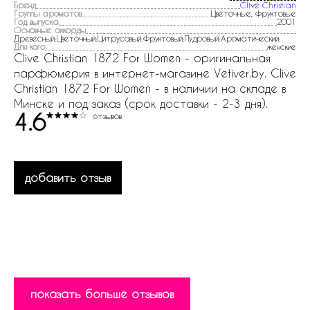
Бренд
Clive Christian
Группы ароматов
Цветочные, Фруктовые
Год выпуска
2001
Основные аккорды
Древесный:Цветочный:Цитрусовый:Фруктовый:Пудровый:Ароматический:
Для кого
женские
Clive Christian 1872 For Women - оригинальная
парфюмерия в интернет-магазине Vetiver.by. Clive
Christian 1872 For Women - в наличии на складе в
Минске и под заказ (срок доставки - 2-3 дня).
4.6
отзывов
добавить отзыв
показать больше отзывов