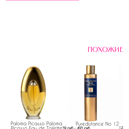
похожие
Paloma Picasso Paloma
Puredistance No 12
Picasso Eau de Toilette
122 р
59 руб - 495 руб