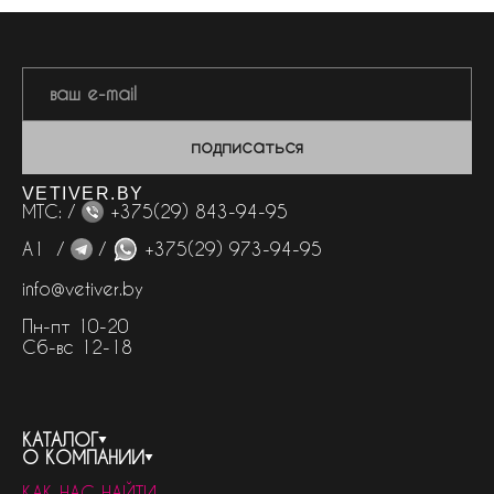
подписаться
VETIVER.BY
МТС: /
+375(29) 843-94-95
А1 /
/
+375(29) 973-94-95
info@vetiver.by
Пн-пт 10-20
Сб-вс 12-18
КАТАЛОГ
О КОМПАНИИ
весь каталог
КАК НАС НАЙТИ