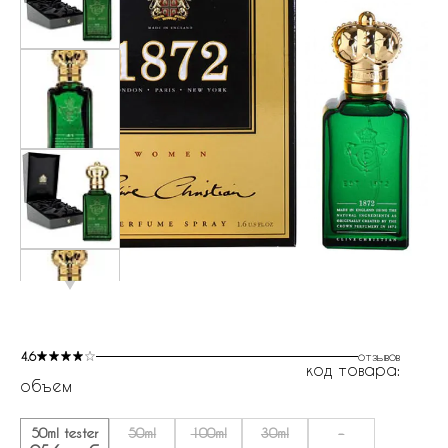
4.6
отзывов
код товара:
объем
50ml tester
50ml
100ml
30ml
-