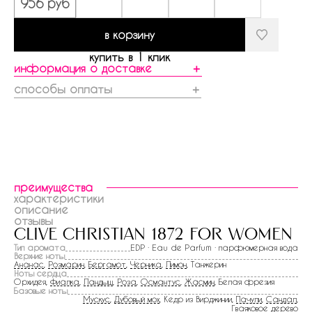
956 руб
в корзину
купить в 1 клик
информация о доставке
＋
способы оплаты
＋
преимущества
характеристики
описание
отзывы
clive christian 1872 for women
Тип аромата
EDP · Eau de Parfum · парфюмерная вода
Верхние ноты
Ананас
,
Розмарин
,
Бергамот
,
Черника
,
Лимон
, Танжерин
Ноты сердца
Орхидея,
Фиалка
,
Ландыш
,
Роза
,
Османтус
,
Жасмин
, Белая фрезия
Базовые ноты
Мускус
,
Дубовый мох
, Кедр из Вирджинии,
Пачули
,
Сандал
,
Гваяковое дерево