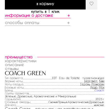
в корзину
купить в 1 клик
информация о доставке
＋
способы оплаты
＋
преимущества
характеристики
описание
отзывы
coach green
Тип аромата
EDT · Eau de Toilette · туалетная вода
Бергамот
,
Киви
Верхние ноты
Герань
,
Розмарин
Ноты сердца
Кедр
,
Мох
Базовые ноты
Бренд
Coach
Группы ароматов
Зеленые, Древесные, Ароматические и Минеральные
Год выпуска
2023 г
Основные аккорды
Свежий:Пряный:Ароматический:Древесный:
Для кого
мужские
Coach Green - оригинальная парфюмерия в