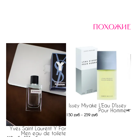
похожие
Issey Miyake L‘Eau D‘Issey
Pour Homme
нет н
150 руб - 259 руб
Yves Saint Laurent Y For
Men eau de toilete