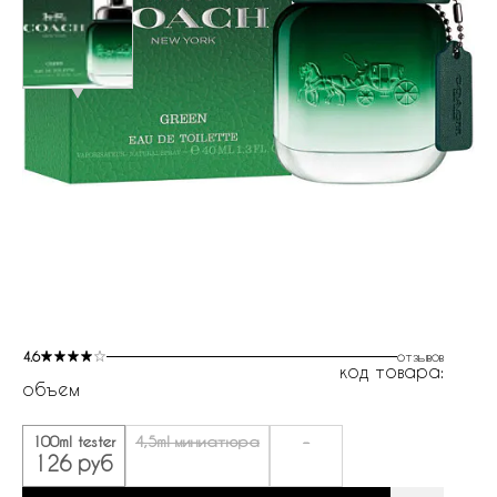
4.6
отзывов
код товара:
объем
100ml tester
4,5ml миниатюра
-
126 руб