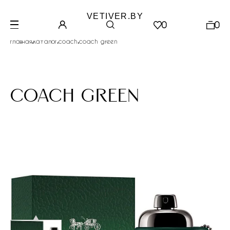
VETIVER.BY
0
0
.
.
.
главная
каталог
coach
coach green
coach green