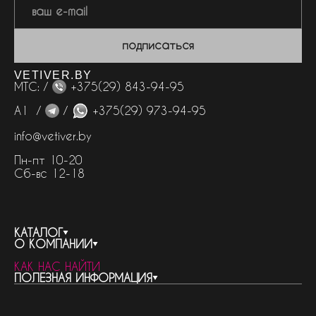
подписаться
VETIVER.BY
МТС: /
+375(29) 843-94-95
А1 /
/
+375(29) 973-94-95
info@vetiver.by
Пн-пт 10-20
Сб-вс 12-18
КАТАЛОГ
О КОМПАНИИ
весь каталог
КАК НАС НАЙТИ
бренды
контакты
ПОЛЕЗНАЯ ИНФОРМАЦИЯ
женская парфюмерия
о компании
нишевый парфюм
новости
отливанты
реквизиты компании
статьи