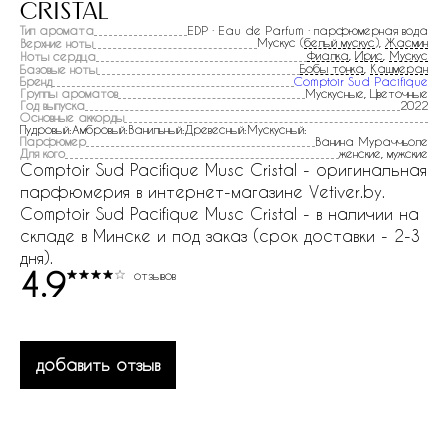
cristal
Тип аромата
EDP · Eau de Parfum · парфюмерная вода
Мускус (
белый мускус
),
Жасмин
Верхние ноты
Фиалка
,
Ирис
,
Мускус
Ноты сердца
Бобы тонка
,
Кашмеран
Базовые ноты
Бренд
Comptoir Sud Pacifique
Группы ароматов
Мускусные, Цветочные
Год выпуска
2022
Основные аккорды
Пудровый:Амбровый:Ванильный:Древесный:Мускусный:
Парфюмер
Ванина Мураччьоле
Для кого
женские, мужские
Comptoir Sud Pacifique Musc Cristal - оригинальная
парфюмерия в интернет-магазине Vetiver.by.
Comptoir Sud Pacifique Musc Cristal - в наличии на
складе в Минске и под заказ (срок доставки - 2-3
дня).
4.9
отзывов
добавить отзыв