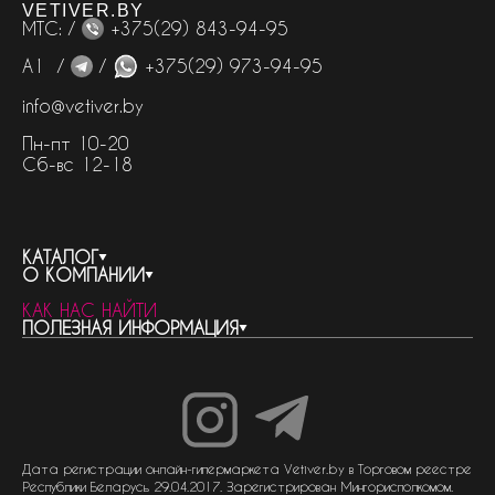
VETIVER.BY
МТС: /
+375(29) 843-94-95
А1 /
/
+375(29) 973-94-95
info@vetiver.by
Пн-пт 10-20
Сб-вс 12-18
КАТАЛОГ
О КОМПАНИИ
весь каталог
КАК НАС НАЙТИ
бренды
контакты
ПОЛЕЗНАЯ ИНФОРМАЦИЯ
женская парфюмерия
о компании
нишевый парфюм
новости
отливанты
реквизиты компании
статьи
мужская парфюмерия
доставка и оплата
как совершить покупку
унисекс парфюмерия
отзывы
гарантия
договор оферты
политика обработки персональных данных
политика обработки файлов cookie
Дата регистрации онлайн-гипермаркета Vetiver.by в Торговом реестре
Республики Беларусь 29.04.2017. Зарегистрирован Мингорисполкомом.