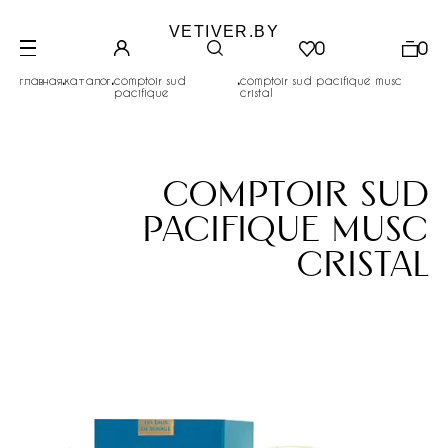
VETIVER.BY
0
0
.
.
.
главная
каталог
comptoir sud
comptoir sud pacifique musc
pacifique
cristal
comptoir sud
pacifique musc
cristal