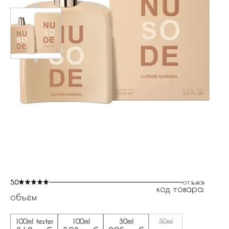
5.0
отзывов
код товара:
объем
100ml tester
100ml
30ml
50ml