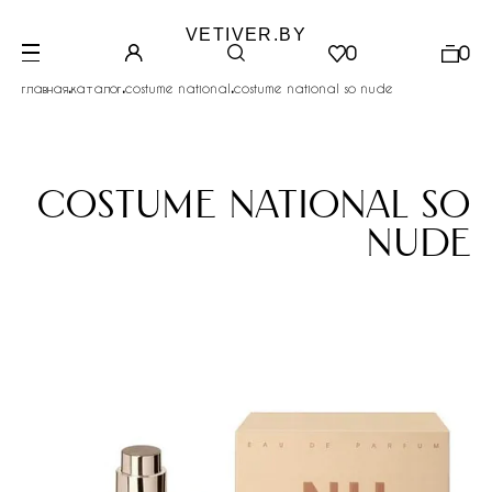
VETIVER.BY
0
0
.
.
.
главная
каталог
costume national
costume national so nude
costume national so
nude