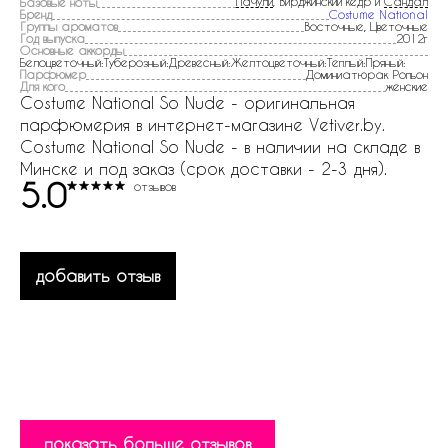
Пачули
, Вирджинский кедр и
Сандал
Базовые ноты
Бренд
Costume National
Группы ароматов
Восточные, Цветочные
Год выпуска
2012г
Основные аккорды
Белоцветочный:Туберозный:Древесный:Желтоцветочный:Теплый:Пряный:
Парфюмер
Доминиатюрак Ропьон
Для кого
женские
Costume National So Nude - оригинальная
парфюмерия в интернет-магазине Vetiver.by.
Costume National So Nude - в наличии на складе в
Минске и под заказ (срок доставки - 2-3 дня).
5.0
отзывов
добавить отзыв
показать больше отзывов