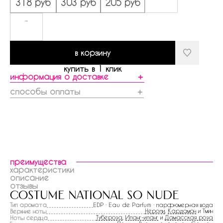
318 руб
303 руб
205 руб
-
в корзину
купить в 1 клик
информация о доставке
＋
способы оплаты
＋
преимущества
характеристики
описание
отзывы
costume national so nude
Тип аромата
EDP · Eau de Parfum · парфюмерная вода
Нероли
,
Кардамон
и Тмин
Верхние ноты
Тубероза
,
Иланг-иланг
и
Дамасская роза
Ноты сердца