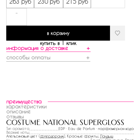
263 руб
230 руб
215 руб
-
в корзину
купить в 1 клик
информация о доставке
＋
способы оплаты
＋
преимущества
характеристики
описание
отзывы
costume national supergloss
Тип аромата
EDP · Eau de Parfum · парфюмерная вода
Верхние ноты
Апельсиновый цвет (
флердоранж
), Красные фрукты,
Ландыш