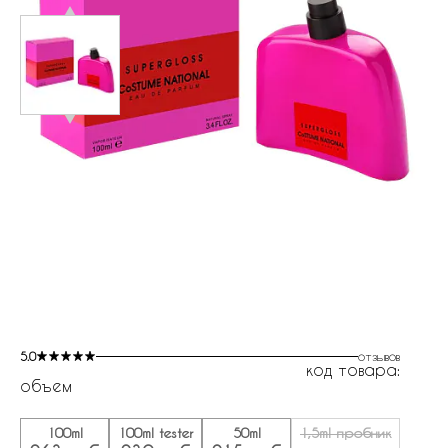
5.0
отзывов
код товара:
объем
100ml
100ml tester
50ml
1,5ml пробник