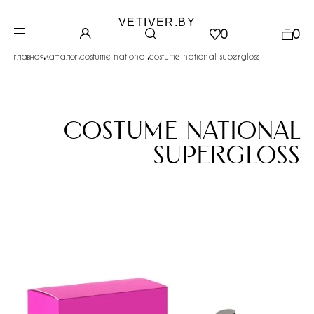
VETIVER.BY
0
0
.
.
.
главная
каталог
costume national
costume national supergloss
costume national
supergloss