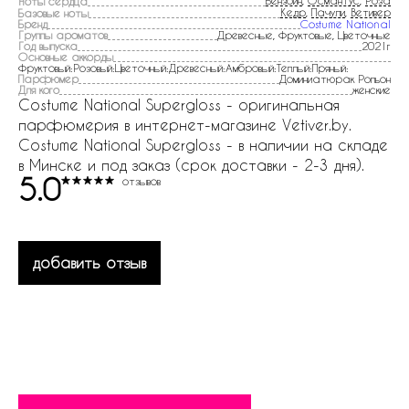
Бензоин
,
Османтус
,
Роза
Ноты сердца
Кедр
,
Пачули
,
Ветивер
Базовые ноты
Бренд
Costume National
Группы ароматов
Древесные, Фруктовые, Цветочные
Год выпуска
2021г
Основные аккорды
Фруктовый:Розовый:Цветочный:Древесный:Амбровый:Теплый:Пряный:
Парфюмер
Доминиатюрак Ропьон
Для кого
женские
Costume National Supergloss - оригинальная
парфюмерия в интернет-магазине Vetiver.by.
Costume National Supergloss - в наличии на складе
в Минске и под заказ (срок доставки - 2-3 дня).
5.0
отзывов
добавить отзыв