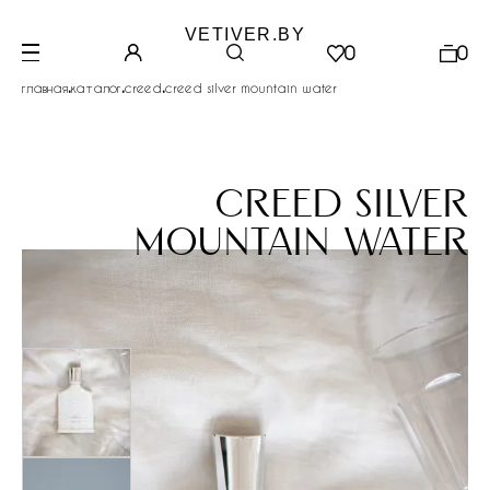
VETIVER.BY
0
0
.
.
.
главная
каталог
creed
creed silver mountain water
creed silver
mountain water