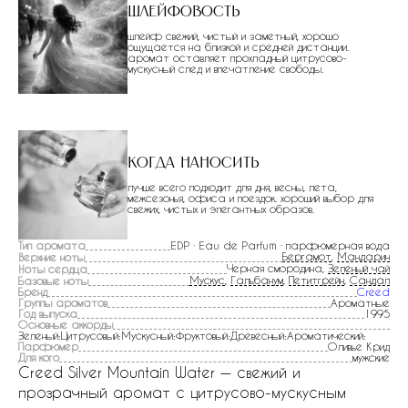
Шлейфовость
шлейф свежий, чистый и заметный, хорошо
ощущается на близкой и средней дистанции.
аромат оставляет прохладный цитрусово-
мускусный след и впечатление свободы.
Когда наносить
лучше всего подходит для дня, весны, лета,
межсезонья, офиса и поездок. хороший выбор для
свежих, чистых и элегантных образов.
Тип аромата
EDP · Eau de Parfum · парфюмерная вода
Бергамот
,
Мандарин
Верхние ноты
Черная смородина,
Зеленый чай
Ноты сердца
Мускус
,
Гальбанум
,
Петитгрейн
,
Сандал
Базовые ноты
Бренд
Creed
Группы ароматов
Ароматные
Год выпуска
1995
Основные аккорды
Зеленый:Цитрусовый:Мускусный:Фруктовый:Древесный:Ароматический:
Парфюмер
Оливье Крид
Для кого
мужские
Creed Silver Mountain Water — свежий и
прозрачный аромат с цитрусово-мускусным