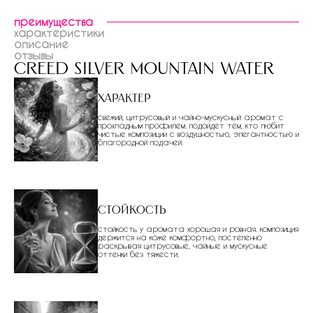
преимущества
характеристики
описание
отзывы
creed silver mountain water
Характер
свежий, цитрусовый и чайно-мускусный аромат с
прохладным профилем. подойдет тем, кто любит
чистые композиции с воздушностью, элегантностью и
благородной подачей.
Стойкость
стойкость у аромата хорошая и ровная. композиция
держится на коже комфортно, постепенно
раскрывая цитрусовые, чайные и мускусные
оттенки без тяжести.