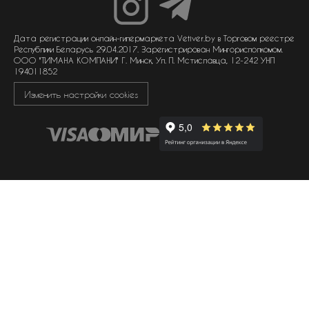
унисекс парфюмерия
отзывы
гарантия
договор оферты
политика обработки персональных данных
политика обработки файлов cookie
Дата регистрации онлайн-гипермаркета Vetiver.by в Торговом реестре
Республики Беларусь 29.04.2017. Зарегистрирован Мингорисполкомом.
ООО "ТИМАНА КОМПАНИ" Г. Минск, Ул. П. Мстиславца, 12-242 УНП
194011852
Изменить настройки cookies