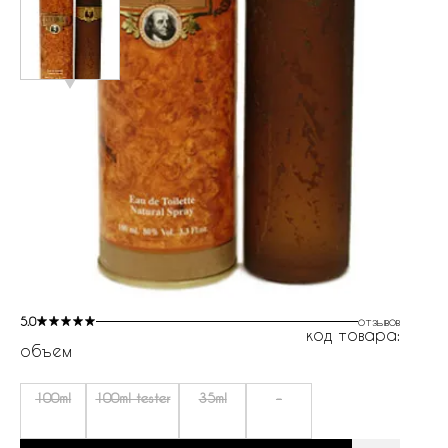
5.0
отзывов
код товара:
объем
100ml
100ml tester
35ml
-