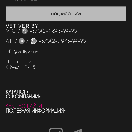
подписаться
VETIVER.BY
МТС: /
+375(29) 843-94-95
А1 /
/
+375(29) 973-94-95
info@vetiver.by
Пн-пт 10-20
Сб-вс 12-18
КАТАЛОГ
О КОМПАНИИ
весь каталог
КАК НАС НАЙТИ
бренды
контакты
ПОЛЕЗНАЯ ИНФОРМАЦИЯ
женская парфюмерия
о компании
нишевый парфюм
новости
отливанты
реквизиты компании
статьи
мужская парфюмерия
доставка и оплата
как совершить покупку