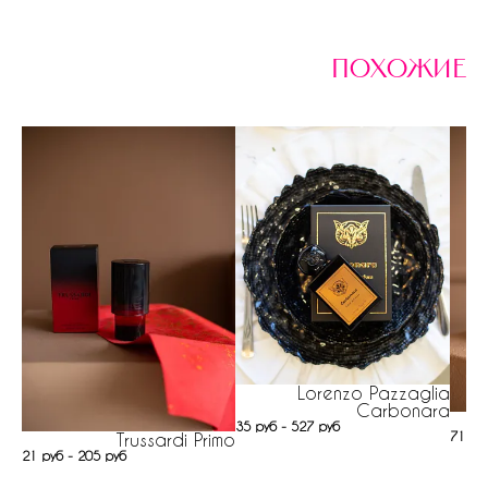
похожие
Lorenzo Pazzaglia
Carbonara
S
35 руб - 527 руб
714 р
Trussardi Primo
21 руб - 205 руб