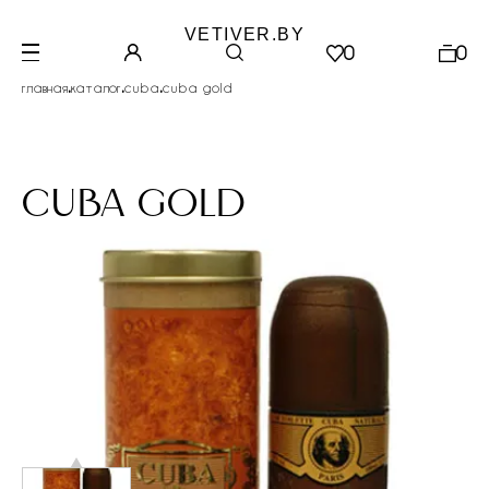
VETIVER.BY
0
0
.
.
.
главная
каталог
cuba
cuba gold
cuba gold