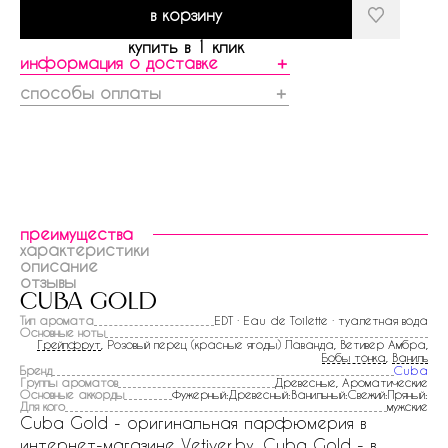
в корзину
купить в 1 клик
информация о доставке
＋
способы оплаты
＋
преимущества
характеристики
описание
отзывы
cuba gold
Тип аромата
EDT · Eau de Toilette · туалетная вода
Основные ноты
Грейпфрут
, Розовый перец (красные ягоды) Лаванда, Ветивер Амбра,
Бобы тонка
,
Ваниль
Бренд
Cuba
Группы ароматов
Древесные, Ароматические
Основные аккорды
Фужерный:Древесный:Ванильный:Свежий:Пряный:
Для кого
мужские
Cuba Gold - оригинальная парфюмерия в
интернет-магазине Vetiver.by. Cuba Gold - в