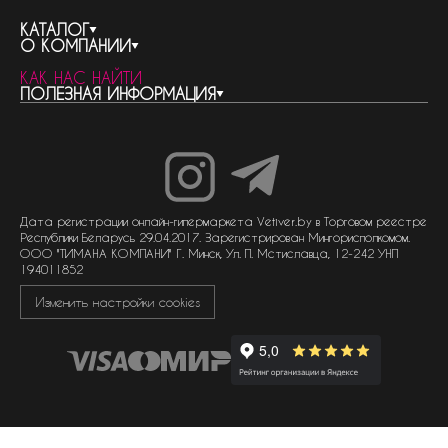
КАТАЛОГ
О КОМПАНИИ
весь каталог
КАК НАС НАЙТИ
бренды
контакты
ПОЛЕЗНАЯ ИНФОРМАЦИЯ
женская парфюмерия
о компании
нишевый парфюм
новости
отливанты
реквизиты компании
статьи
мужская парфюмерия
доставка и оплата
как совершить покупку
унисекс парфюмерия
отзывы
гарантия
договор оферты
политика обработки персональных данных
политика обработки файлов cookie
Дата регистрации онлайн-гипермаркета Vetiver.by в Торговом реестре
Республики Беларусь 29.04.2017. Зарегистрирован Мингорисполкомом.
ООО "ТИМАНА КОМПАНИ" Г. Минск, Ул. П. Мстиславца, 12-242 УНП
194011852
Изменить настройки cookies