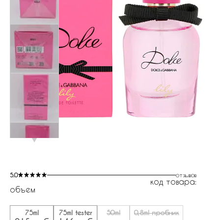
5.0
отзывов
код товара:
объем
75ml
75ml tester
50ml
0,8ml пробник