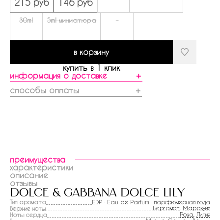
215 руб
146 руб
30ml
5ml миниатюра
-
в корзину
купить в 1 клик
информация о доставке
＋
способы оплаты
＋
преимущества
характеристики
описание
отзывы
dolce & gabbana dolce lily
Тип аромата
EDP · Eau de Parfum · парфюмерная вода
Бергамот
,
Маракуйя
Верхние ноты
Роза
,
Лилия
Ноты сердца