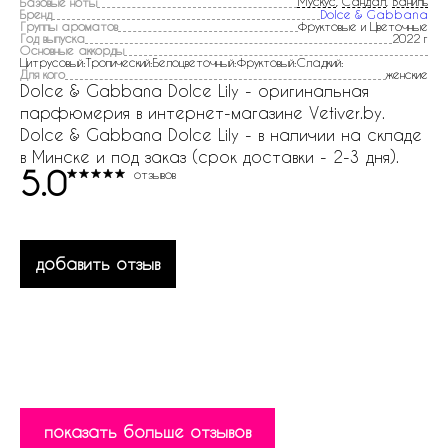
Мускус
,
Сандал
,
Ваниль
Базовые ноты
Бренд
Dolce & Gabbana
Группы ароматов
Фруктовые и Цветочные
Год выпуска
2022 г
Основные аккорды
Цитрусовый:Тропический:Белоцветочный:Фруктовый:Сладкий:
Для кого
женские
Dolce & Gabbana Dolce Lily - оригинальная
парфюмерия в интернет-магазине Vetiver.by.
Dolce & Gabbana Dolce Lily - в наличии на складе
в Минске и под заказ (срок доставки - 2-3 дня).
5.0
отзывов
добавить отзыв
показать больше отзывов