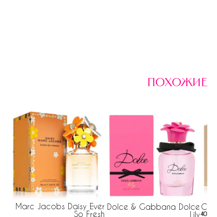
похожие
Marc Jacobs Daisy Ever
Dolce & Gabbana Dolce
Chan
So Fresh
Lily
40 ру