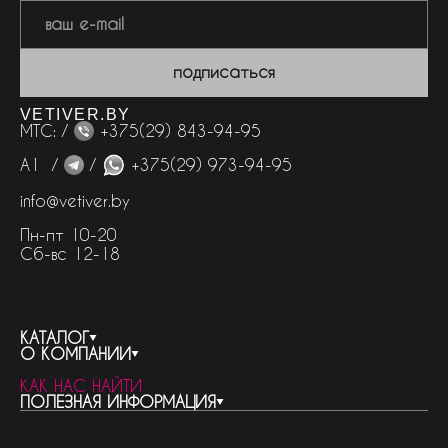
подписаться
VETIVER.BY
МТС: /
+375(29) 843-94-95
А1 /
/
+375(29) 973-94-95
info@vetiver.by
Пн-пт 10-20
Сб-вс 12-18
КАТАЛОГ
О КОМПАНИИ
весь каталог
КАК НАС НАЙТИ
бренды
контакты
ПОЛЕЗНАЯ ИНФОРМАЦИЯ
женская парфюмерия
о компании
нишевый парфюм
новости
отливанты
реквизиты компании
статьи