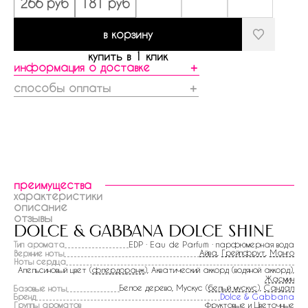
266 руб
181 руб
в корзину
купить в 1 клик
информация о доставке
＋
способы оплаты
＋
преимущества
характеристики
описание
отзывы
dolce & gabbana dolce shine
Тип аромата
EDP · Eau de Parfum · парфюмерная вода
Айва
,
Грейпфрут
,
Манго
Верхние ноты
Ноты сердца
Апельсиновый цвет (
флердоранж
), Акватический аккорд (водяной аккорд),
Жасмин
Белое дерево, Мускус (
белый мускус
),
Сандал
Базовые ноты
Бренд
Dolce & Gabbana
Группы ароматов
Фруктовые и Цветочные