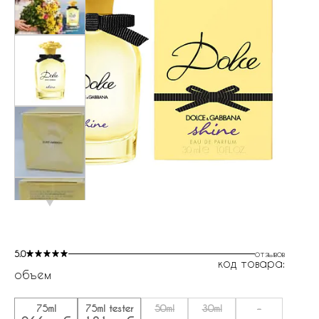
5.0
отзывов
код товара:
объем
75ml
75ml tester
50ml
30ml
-