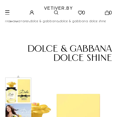
VETIVER.BY
0
0
.
.
.
главная
каталог
dolce & gabbana
dolce & gabbana dolce shine
dolce & gabbana
dolce shine