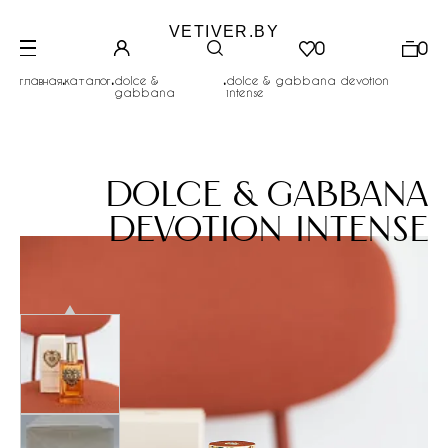
VETIVER.BY
0
0
.
.
.
главная
каталог
dolce &
dolce & gabbana devotion
gabbana
intense
dolce & gabbana
devotion intense