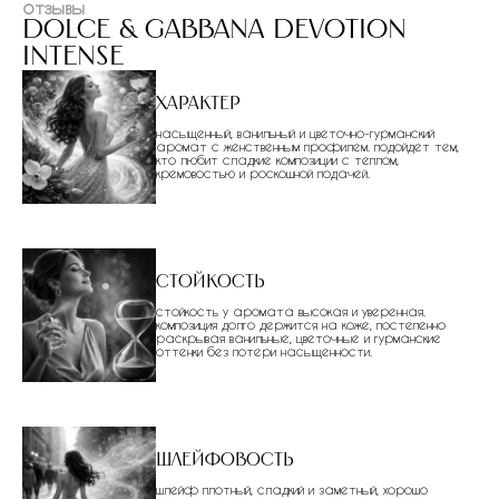
отзывы
dolce & gabbana devotion
intense
Характер
насыщенный, ванильный и цветочно-гурманский
аромат с женственным профилем. подойдет тем,
кто любит сладкие композиции с теплом,
кремовостью и роскошной подачей.
Стойкость
стойкость у аромата высокая и уверенная.
композиция долго держится на коже, постепенно
раскрывая ванильные, цветочные и гурманские
оттенки без потери насыщенности.
Шлейфовость
шлейф плотный, сладкий и заметный, хорошо