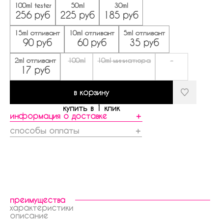
100ml tester
50ml
30ml
256 руб
225 руб
185 руб
15ml отливант
10ml отливант
5ml отливант
90 руб
60 руб
35 руб
2ml отливант
100ml
10ml миниатюра
-
17 руб
в корзину
купить в 1 клик
информация о доставке
＋
способы оплаты
＋
преимущества
характеристики
описание