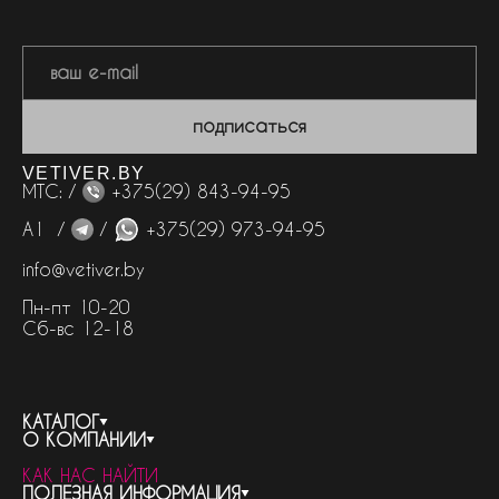
подписаться
VETIVER.BY
МТС: /
+375(29) 843-94-95
А1 /
/
+375(29) 973-94-95
info@vetiver.by
Пн-пт 10-20
Сб-вс 12-18
КАТАЛОГ
О КОМПАНИИ
весь каталог
КАК НАС НАЙТИ
бренды
контакты
ПОЛЕЗНАЯ ИНФОРМАЦИЯ