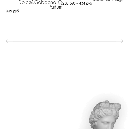
нет н
Dolce&Gabbana Q
238 руб - 434 руб
Parfum
336 руб