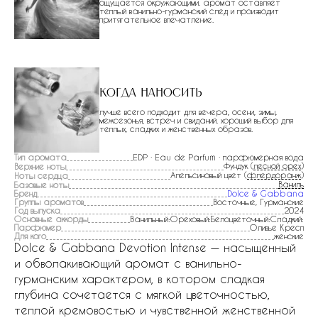
ощущается окружающими. аромат оставляет
теплый ванильно-гурманский след и производит
притягательное впечатление.
Когда наносить
лучше всего подходит для вечера, осени, зимы,
межсезонья, встреч и свиданий. хороший выбор для
теплых, сладких и женственных образов.
Тип аромата
EDP · Eau de Parfum · парфюмерная вода
Фундук (
лесной орех
)
Верхние ноты
Апельсиновый цвет (
флердоранж
)
Ноты сердца
Ваниль
Базовые ноты
Бренд
Dolce & Gabbana
Группы ароматов
Восточные, Гурманские
Год выпуска
2024
Основные аккорды
Ванильный:Ореховый:Белоцветочный:Сладкий:
Парфюмер
Оливье Кресп
Для кого
женские
Dolce & Gabbana Devotion Intense — насыщенный
и обволакивающий аромат с ванильно-
гурманским характером, в котором сладкая
глубина сочетается с мягкой цветочностью,
теплой кремовостью и чувственной женственной